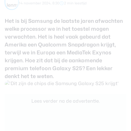
14 november 2024, 8:30
2 min leestijd
Smartwatches
Het is bij Samsung de laatste jaren afwachten
Oordopjes
welke processor we in het toestel mogen
verwachten. Het is heel vaak gebeurd dat
Tablets
Amerika een Qualcomm Snapdragon krijgt,
terwijl we in Europa een MediaTek Exynos
Community
krijgen. Hoe zit dat bij de aankomende
premium telefoon Galaxy S25? Een lekker
Login
denkt het te weten.
Over ons
Lees verder na de advertentie.