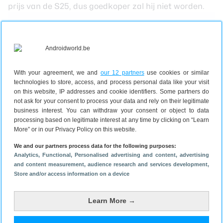
prijs van de S25, dus goedkoper zal hij niet worden.
Lees verder na de advertentie.
With your agreement, we and
our 12 partners
use cookies or similar
technologies to store, access, and process personal data like your visit
on this website, IP addresses and cookie identifiers. Some partners do
not ask for your consent to process your data and rely on their legitimate
business interest. You can withdraw your consent or object to data
processing based on legitimate interest at any time by clicking on “Learn
More” or in our Privacy Policy on this website.
We and our partners process data for the following purposes:
Analytics
, Functional
, Personalised advertising and content, advertising
and content measurement, audience research and services development
,
Store and/or access information on a device
Galaxy S25 wordt verwacht in januari of februari.
Samsung zou tegelijk met dat toestel ook zijn eigen
Learn More →
One UI-schil met Android 15 lanceren. De standaard
S24 had een adviesprijs van 899 en het instapmodel