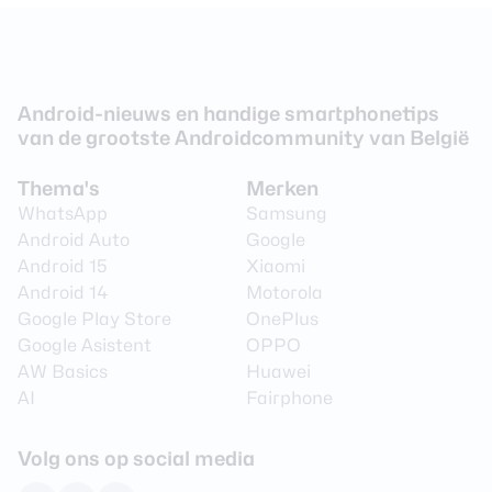
Camera 1 - Aantal
64 MP
megapixel
Camera 1 - Diafragma
F/1.8
Camera 1 - Autofocus
Ja
Android-nieuws en handige smartphonetips
van de grootste Androidcommunity van België
Camera 1 -
Nee
Beeldstabilisatie
Thema's
Merken
Camera 1 - Digitale zoom
Ja
WhatsApp
Samsung
Android Auto
Google
Camera 1 - Optische zoom
Nee
Android 15
Xiaomi
Videoresolutie
3840 x 2160 (4K)
Android 14
Motorola
Google Play Store
OnePlus
Video Framerate
30 fps
Google Asistent
OPPO
Flitser
Ja
AW Basics
Huawei
AI
Fairphone
Flitstype
Dual LED
Camera 2 - Type lens
Groothoeklens
Volg ons op social media
Camera 2 - Aantal
8 MP