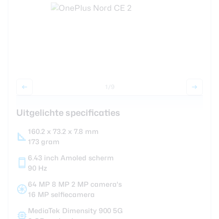
Smartwatches
Oordopjes
Tablets
1
/9
Community
Uitgelichte specificaties
Login
160.2 x 73.2 x 7.8 mm
Over ons
173 gram
6.43 inch Amoled scherm
90 Hz
64 MP 8 MP 2 MP camera's
16 MP selfiecamera
MediaTek Dimensity 900 5G