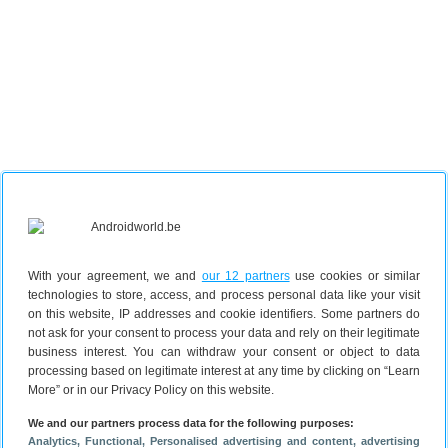
With your agreement, we and
our 12 partners
use cookies or similar
technologies to store, access, and process personal data like your visit
on this website, IP addresses and cookie identifiers. Some partners do
not ask for your consent to process your data and rely on their legitimate
business interest. You can withdraw your consent or object to data
Op de achterkant van de OnePlus Nord CE 2 zien we
processing based on legitimate interest at any time by clicking on “Learn
verder drie camera’s. Een 64 MP hoofdcamera, een 8
More” or in our Privacy Policy on this website.
MP groothoeklens en een 2 MP macrocamera. Aan
We and our partners process data for the following purposes:
de voorkant zit een 16 MP selfiecamera. De OnePlus
Analytics
, Functional
, Personalised advertising and content, advertising