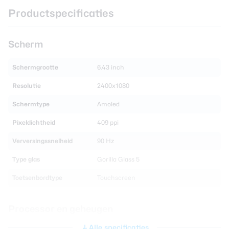
Productspecificaties
Scherm
Schermgrootte
6.43 inch
Resolutie
2400x1080
Schermtype
Amoled
Pixeldichtheid
409 ppi
Verversingssnelheid
90 Hz
Type glas
Gorilla Glass 5
Toetsenbordtype
Touchscreen
Processor en geheugen
Alle specificaties