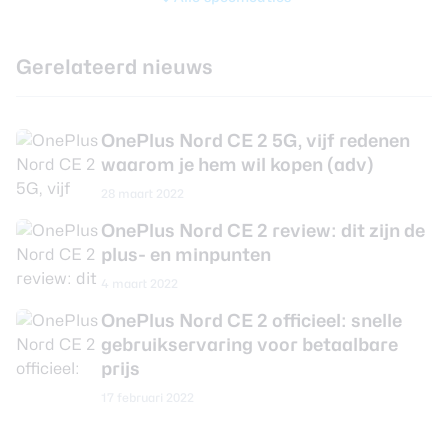
Chipset
MediaTek Dimensity 900 5G
CPU
ARM Cortex A78 & Cortex A55
Gerelateerd nieuws
CPU-kernen
Octa Core
CPU-snelheid
2.4 GHz
OnePlus Nord CE 2 5G, vijf redenen
Grafische chip
ARM Mali-G68 MC4
waarom je hem wil kopen (adv)
Werkgeheugen
8 GB
28 maart 2022
Interne opslag
128 GB
OnePlus Nord CE 2 review: dit zijn de
plus- en minpunten
Uitbreidbaar geheugen
Ja
4 maart 2022
Maximaal uitbreidbaar
microSD tot 1TB
geheugen
OnePlus Nord CE 2 officieel: snelle
gebruikservaring voor betaalbare
prijs
Camera achterkant
17 februari 2022
Aantal lenzen
3