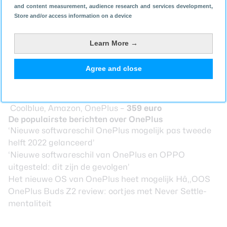
and content measurement, audience research and services development
,
Nord CE 2 draait op een MediaTek Dimensity 900-
Store and/or access information on a device
chipset en OxygenOS 11 dat is gebaseerd op Android
11.
OnePlus Nord CE 2 kopen
Learn More →
De OnePlus Nord CE 2 is te koop in de kleuren Mirror
Agree and close
Grey en Bahama Blue. De 8 GB-versie met 128 GB
aan opslag kost 359 euro.
OnePlus Nord CE 2 kopen
–
Coolblue
,
Amazon
,
OnePlus
–
359 euro
De populairste berichten over OnePlus
‘Nieuwe softwareschil OnePlus mogelijk pas tweede
helft 2022 gelanceerd’
‘Nieuwe softwareschil van OnePlus en OPPO
uitgesteld: dit zijn de gevolgen’
Het nieuwe OS van OnePlus heet mogelijk Hâ‚‚OOS
OnePlus Buds Z2 review: oortjes met Never Settle-
mentaliteit