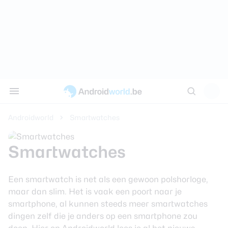
Sluiten
Nieuws
Alle reviews
Alle koopadvi
Discussie
Tips
Samsung S24 
Aanbiedingen 
AW Poll
Apps
Androidworld
Smartwatches
Google Pixel 9
Beste smartp
Thema's
Smartwatches
Samsung Gala
Beste smartw
Achtergronden
review
Beste draadlo
Reviews
Een smartwatch is net als een gewoon polshorloge,
Samsung Gala
maar dan slim. Het is vaak een poort naar je
review
Beste koptele
Koopadvies
smartphone, al kunnen steeds meer smartwatches
dingen zelf die je anders op een smartphone zou
Xiaomi 14 Ult
Beste tablets
Smartphones