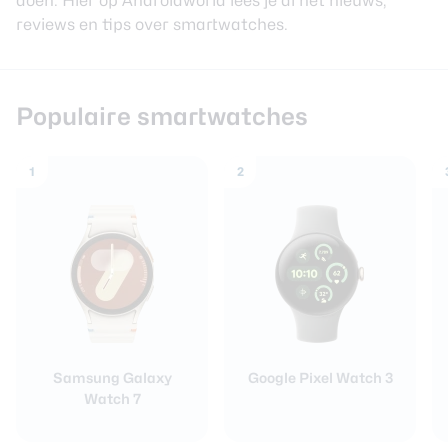
doen. Hier op Androidworld lees je al het nieuws,
reviews en tips over smartwatches.
Smartwatches
Oordopjes
Populaire smartwatches
Tablets
1
2
Community
Login
Over ons
Samsung Galaxy
Google Pixel Watch 3
Watch 7