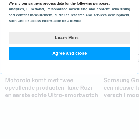
21 april 2026
3 november 2025
We and our partners process data for the following purposes:
Analytics
, Functional
, Personalised advertising and content, advertising
and content measurement, audience research and services development
,
Store and/or access information on a device
Laatste nieuws
Learn More →
Agree and close
Motorola komt met twee
Samsung Gala
opvallende producten: luxe Razr
een nieuwe fu
en eerste echte Ultra-smartwatch
verschil maa