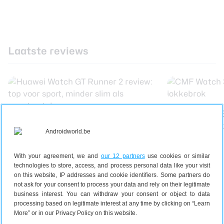
Laatste reviews
CMF Watch 3
Huawei Watch GT Runner 2
kleurrijke jo
review: top voor sport, minder
slim als smartwatch
With your agreement, we and
our 12 partners
use cookies or similar
technologies to store, access, and process personal data like your visit
on this website, IP addresses and cookie identifiers. Some partners do
not ask for your consent to process your data and rely on their legitimate
business interest. You can withdraw your consent or object to data
processing based on legitimate interest at any time by clicking on “Learn
More” or in our Privacy Policy on this website.