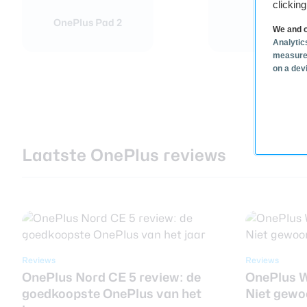
clickin
OnePlus Pad 2
We and o
Analytic
measure
on a dev
Laatste OnePlus reviews
Reviews
Reviews
OnePlus Nord CE 5 review: de
OnePlus W
goedkoopste OnePlus van het
Niet gewo