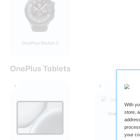
OnePlus Watch 2
OnePlus Tablets
1
2
With y
store, 
OnePlus Pad G
address
process
your co