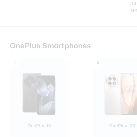
ha
sm
Xiaomi 14 Ult
Beste tablets
Smartphones
Smartwatches
OnePlus Smartphones
Oordopjes
1
2
Tablets
Community
Login
Over ons
OnePlus 13
OnePlus 13R