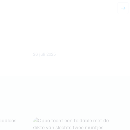
R
b
26 juli 2025
2