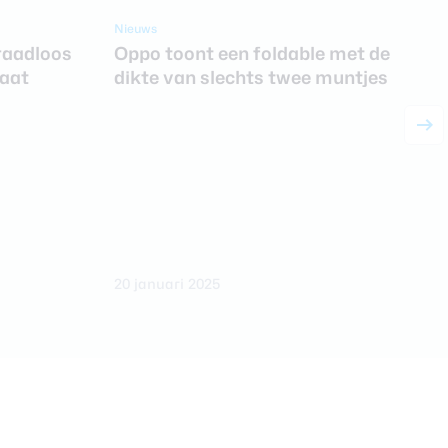
Nieuws
raadloos
Oppo toont een foldable met de
caat
dikte van slechts twee muntjes
N
20 januari 2025
1