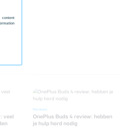
 content
formation
Reviews
: veel
OnePlus Buds 4 review: hebben
den
je hulp hard nodig