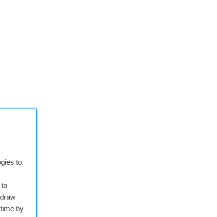
gies to
 to
hdraw
 time by