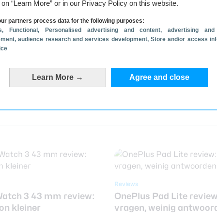
g on “Learn More” or in our Privacy Policy on this website.
OnePlus Pad
ur partners process data for the following purposes:
s
, Functional
, Personalised advertising and content, advertising and
ment, audience research and services development
, Store and/or access in
ice
Learn More →
Agree and close
Reviews
atch 3 43 mm review:
OnePlus Pad Lite review
on kleiner
vragen, weinig antwoor