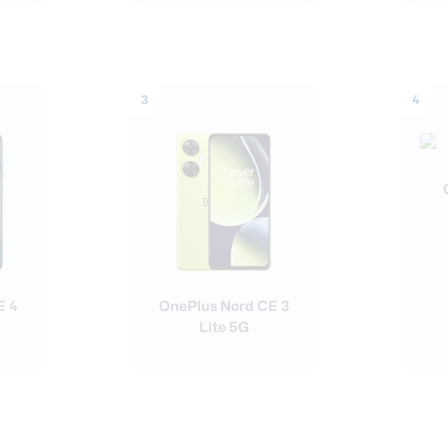
3
4
E 4
OnePlus Nord CE 3
Lite 5G