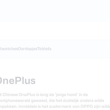
ezen
twatches
Oordopjes
Tablets
Ultra review
en deals
 review
hones
OnePlus
xy Watch 7
atches
ze oordopjes
t Chinese OnePlus is lang de ‘jonge hond’ in de
xy Buds 3 Pro
artphonewereld geweest, die het duidelijk anders wilde
npakken. Inmiddels is het zustermerk van OPPO zijn wild
foons