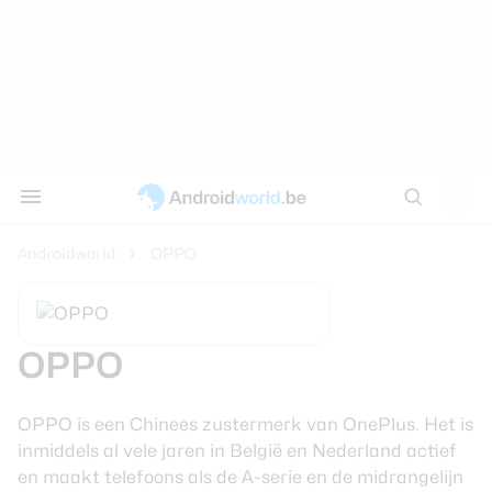
Sluiten
Nieuws
Alle reviews
Alle koopadvi
Discussie
Tips
Samsung S24 
Aanbiedingen 
AW Poll
Apps
Androidworld
OPPO
Google Pixel 9
Beste smartp
Thema's
Samsung Gala
Beste smartw
Achtergronden
review
OPPO
Beste draadlo
Reviews
Samsung Gala
OPPO is een Chinees zustermerk van OnePlus. Het is
review
Beste koptele
Koopadvies
inmiddels al vele jaren in België en Nederland actief
en maakt telefoons als de A-serie en de midrangelijn
Xiaomi 14 Ult
Beste tablets
Smartphones