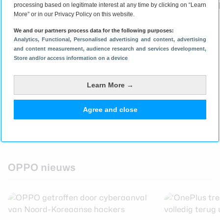
OPPO Reno 14 review: wie maakt
OPPO Reno 13
processing based on legitimate interest at any time by clicking on “Learn
More” or in our Privacy Policy on this website.
nou de foto?
mag nog een
We and our partners process data for the following purposes:
Analytics
, Functional
, Personalised advertising and content, advertising
and content measurement, audience research and services development
,
Store and/or access information on a device
Learn More →
Agree and close
16 september 2025
17 juni 2025
OPPO nieuws