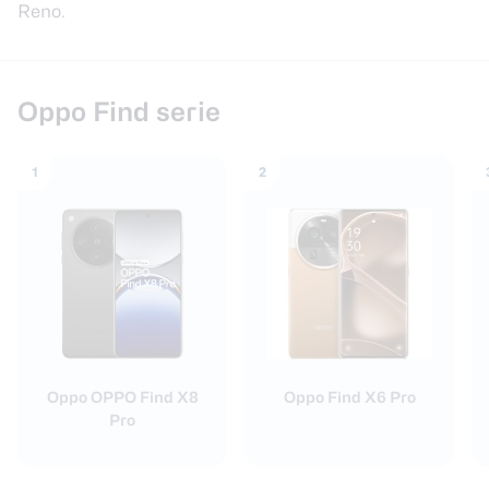
Reno.
Smartwatches
Oordopjes
Oppo Find serie
Tablets
1
2
Community
Login
Over ons
Oppo OPPO Find X8
Oppo Find X6 Pro
Pro