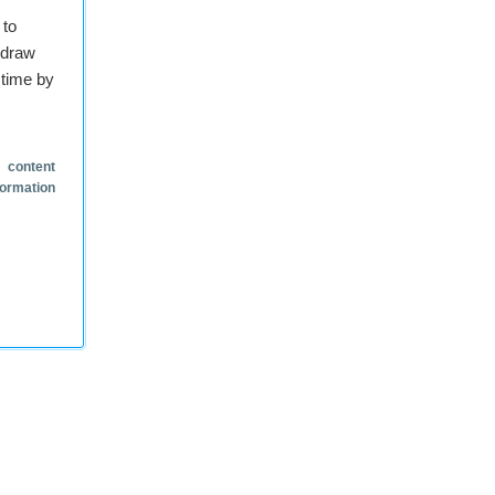
 to
hdraw
 time by
 content
formation