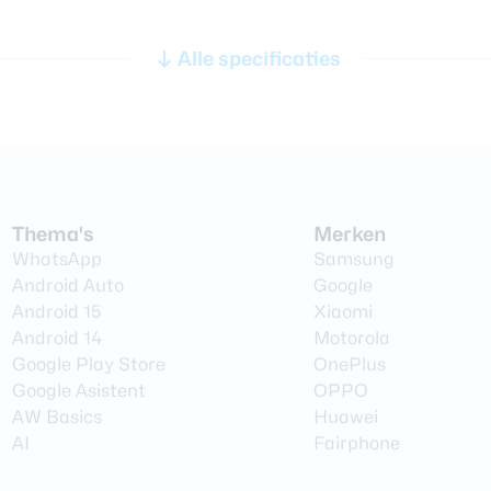
Audio
5G
Alle specificaties
3,5 mm
Fre
hoofdtelefoon
Ja
aansluiting
WiF
Bluetooth stereo
Ja
(A2DP)
WiF
Speaker
Stereo
5GH
Thema's
Merken
WhatsApp
Samsung
NF
Batterij
Android Auto
Google
Blu
Android 15
Xiaomi
Vervangbaar
Nee
Android 14
Motorola
Inf
Google Play Store
OnePlus
Capaciteit
5000 mAh
Con
Google Asistent
OPPO
Type
Lithium-Polymer
AW Basics
Huawei
AI
Fairphone
Draadloos opladen
Nee
Se
Snelladen
Ja