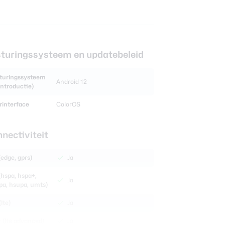
turingssysteem en updatebeleid
turingssysteem
Android 12
 introductie)
rinterface
ColorOS
nectiviteit
(edge, gprs)
Ja
(hspa, hspa+,
Ja
pa, hsupa, umts)
lte)
Ja
 (lte advanced)
Ja