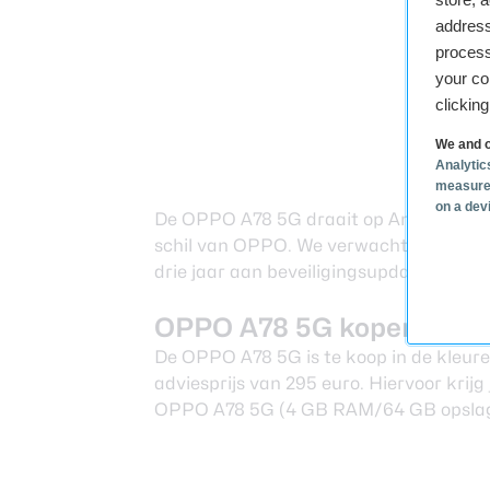
address
process
your co
clickin
We and o
Analytic
measure
on a dev
De OPPO A78 5G draait op Android 13 m
schil van OPPO. We verwachten dat het
drie jaar aan beveiligingsupdates moe
OPPO A78 5G kopen
De OPPO A78 5G is te koop in de kleur
adviesprijs van 295 euro. Hiervoor kri
OPPO A78 5G (4 GB RAM/64 GB opsla