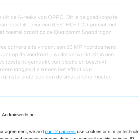
uit de A-reeks van OPPO. Dit is de goedkoopste
efoon beschikt over een 6,65” HD+ LCD-paneel met
het toestel draait op de Qualcomm Snapdragon
twee camera’s te vinden: een 50 MP hoofdcamera
kant op de voorkant – welke verwerkt zit in een
et toestel is gemaakt van plastic en beschikt
dere laagjes die samen het effect van
n glinsterende look aan de smartphone moeten
our agreement, we and
our 12 partners
use cookies or similar technolo
access, and process personal data like your visit on this website, IP