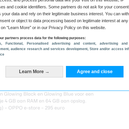
es and cookie identifiers. Some partners do not ask for your consent
 your data and rely on their legitimate business interest. You can wit
nsent or object to data processing based on legitimate interest at any
g on “Learn More” or in our Privacy Policy on this website.
ur partners process data for the following purposes:
s
, Functional
, Personalised advertising and content, advertising and
ment, audience research and services development
, Store and/or access in
ice
et hier overeen ColorOS 13, de eigen Android-
 toestel twee Android-upgrades zal krijgen en
t ontvangen.
Learn More →
Agree and close
en Glowing Black en Glowing Blue voor een
jg je 4 GB aan RAM en 64 GB aan opslag.
g) –
OPPO e-store
– 295 euro