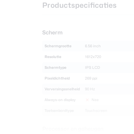
Productspecificaties
Scherm
Schermgrootte
6.56 inch
Resolutie
1612x720
Schermtype
IPS LCD
Pixeldichtheid
269 ppi
Verversingssnelheid
90 Hz
Always-on display
Nee
Toetsenbordtype
Touchscreen
Processor en geheugen