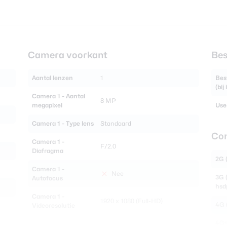
Camera voorkant
Bes
Aantal lenzen
1
Bes
(bij
Camera 1 - Aantal
8 MP
megapixel
Use
Camera 1 - Type lens
Standaard
Con
Camera 1 -
F/2.0
Diafragma
2G 
Camera 1 -
Nee
3G 
Autofocus
hsd
Camera 1 -
1920 x 1080 (Full-HD)
4G (
Videoresolutie
4G+