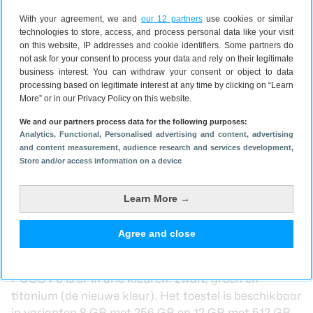
With your agreement, we and
our 12 partners
use cookies or similar
De camera’s zijn een 50 megapixel-camera en een 8
technologies to store, access, and process personal data like your visit
megapixel-groothoekcamera aan de achterzijde, met
on this website, IP addresses and cookie identifiers. Some partners do
aan de voorzijde een selfiecamera van 20 megapixel,
not ask for your consent to process your data and rely on their legitimate
business interest. You can withdraw your consent or object to data
die weer beter is dan die van 16 op de Pro. De
processing based on legitimate interest at any time by clicking on “Learn
helderheid van het toestel is maximaal 2400 nits,
More” or in our Privacy Policy on this website.
maar verder heeft ook dit toestel een 6,67 inch
We and our partners process data for the following purposes:
AMOLED-scherm met een verversingssnelheid van
Analytics
, Functional
, Personalised advertising and content, advertising
120 Hertz.
and content measurement, audience research and services development
,
Deze telefoon is dankzij de LiquidCool-technologie en
Store and/or access information on a device
WildBoost om je gameprestaties nog beter te maken
ook geënt op gamers. Verder zit er een accu van
Learn More →
5000 mAh in het toestel die je kunt opladen met 90
Watt, waardoor het in een half uurtje volledig is
Agree and close
volgeladen.
POCO F6 kopen
POCO F6 is er in drie kleuren: zwart, groen en
titanium (de nieuwe kleur). Het toestel is beschikbaar
in varianten 8 GB met 256 GB en 12 GB met 512 GB.