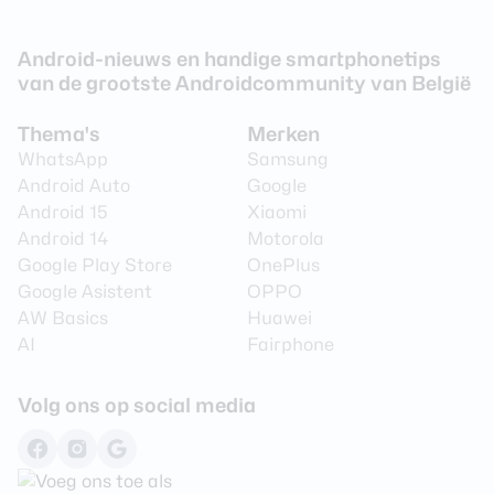
Interne opslag
256 GB
Android-nieuws en handige smartphonetips
Uitbreidbaar geheugen
Nee
van de grootste Androidcommunity van België
Thema's
Merken
Camera achterkant
WhatsApp
Samsung
Android Auto
Google
Aantal lenzen
2
Android 15
Xiaomi
Camera 1 - Aantal
Android 14
Motorola
50 MP
megapixel
Google Play Store
OnePlus
Google Asistent
OPPO
Camera 1 - Diafragma
F/1.6
AW Basics
Huawei
Camera 1 - Autofocus
Ja
AI
Fairphone
Camera 1 -
Ja
Beeldstabilisatie
Volg ons op social media
Camera 1 - Digitale zoom
Ja
Camera 1 - Optische zoom
Nee