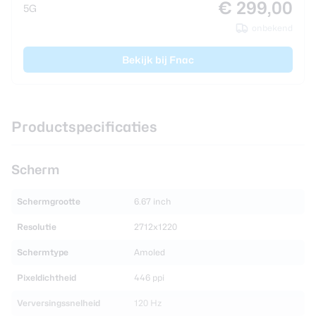
€ 299,00
5G
onbekend
Bekijk bij Fnac
Productspecificaties
Scherm
Schermgrootte
6.67 inch
Resolutie
2712x1220
Schermtype
Amoled
Pixeldichtheid
446 ppi
Verversingssnelheid
120 Hz