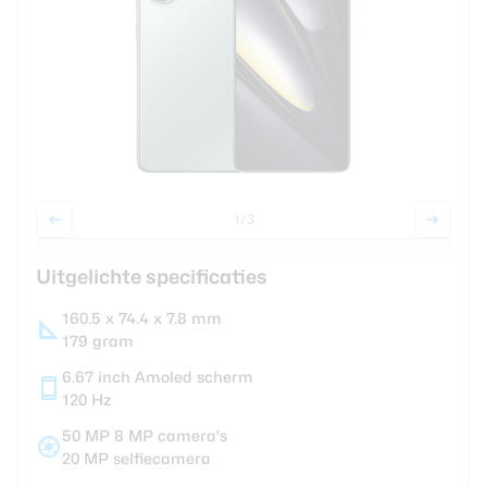
Smartwatches
Oordopjes
Tablets
Community
1
/3
Uitgelichte specificaties
Login
Over ons
160.5 x 74.4 x 7.8 mm
179 gram
6.67 inch Amoled scherm
120 Hz
50 MP 8 MP camera's
20 MP selfiecamera