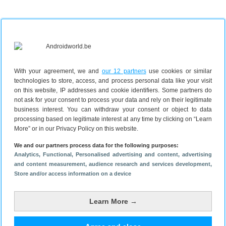
Duurzaamheid en updates
Samsung heeft de stekker bij de Galaxy A33 uit de
verpakking gehaald. Dit in het kader van ‘Galaxy for
With your agreement, we and
our 12 partners
use cookies or similar
technologies to store, access, and process personal data like your visit
the Planet’. Dat is een duurzaamheidsplatform dat
on this website, IP addresses and cookie identifiers. Some partners do
ook bij de premium S22-smartphones is toegepast. De
not ask for your consent to process your data and rely on their legitimate
verpakking zelf is ook gemaakt van duurzaam
business interest. You can withdraw your consent or object to data
geproduceerd papier. En voor de knoppen aan de
processing based on legitimate interest at any time by clicking on “Learn
More” or in our Privacy Policy on this website.
zijkant en simkaarthouder van de telefoon zijn
gerecyclede materialen gebruikt. Ook de levensduur
We and our partners process data for the following purposes:
van de nieuwe A-serie is verlengd. De smartphone
Analytics
, Functional
, Personalised advertising and content, advertising
and content measurement, audience research and services development
,
krijgt vier nieuwe Androidversies en vijf
Store and/or access information on a device
jaar beveiligingsupdates. De telefoon kan dus
rekenen op Android 13, Android 14, Android 15
Learn More →
en Android 16.