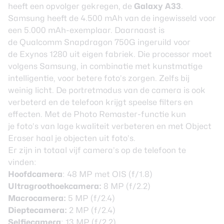
heeft een opvolger gekregen, de
Galaxy A33
.
Samsung heeft de 4.500 mAh van de ingewisseld voor
een 5.000 mAh-exemplaar. Daarnaast is
de Qualcomm Snapdragon 750G ingeruild voor
de Exynos 1280 uit eigen fabriek. Die processor moet
volgens Samsung, in combinatie met kunstmatige
intelligentie, voor betere foto’s zorgen. Zelfs bij
weinig licht. De portretmodus van de camera is ook
verbeterd en de telefoon krijgt speelse filters en
effecten. Met de Photo Remaster-functie kun
je foto’s van lage kwaliteit verbeteren en met Object
Eraser haal je objecten uit foto’s.
Er zijn in totaal vijf camera’s op de telefoon te
vinden:
Hoofdcamera
: 48 MP met OIS (f/1.8)
Ultragroothoekcamera:
8 MP (f/2.2)
Macrocamera:
5 MP (f/2.4)
Dieptecamera:
2 MP (f/2.4)
Selfiecamera
: 13 MP (f/2.2)