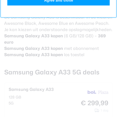
Agree and close
Samsung Galaxy A33 – prijzen en
beschikbaarheid
De
Samsung Galaxy A33
is beschikbaar in de kleuren
Awesome Black, Awesome Blue en Awesome Peach.
Je kan kiezen uit onderstaande opslagmogelijkheden.
Samsung Galaxy A33 kopen
(6 GB/128 GB) –
369
euro
Samsung Galaxy A33 kopen
met abonnement
Samsung Galaxy A33 kopen
los toestel
Samsung Galaxy A33 5G deals
Samsung Galaxy A33
128 GB
€ 299,99
5G
1 dag