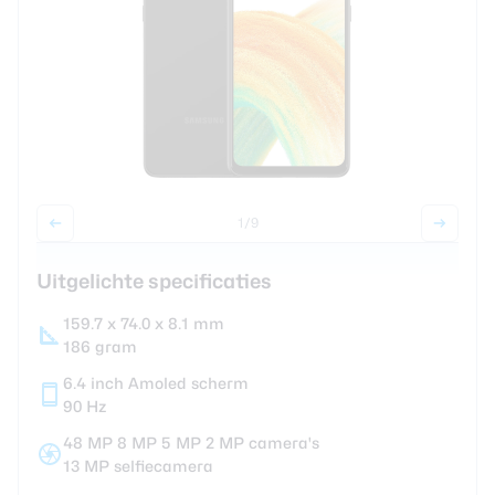
Smartwatches
Oordopjes
Tablets
Community
1
/9
Uitgelichte specificaties
Login
Over ons
159.7 x 74.0 x 8.1 mm
186 gram
6.4 inch Amoled scherm
90 Hz
48 MP 8 MP 5 MP 2 MP camera's
13 MP selfiecamera