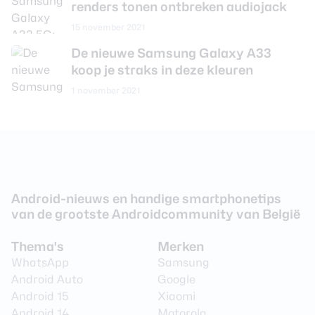
renders tonen ontbreken audiojack
Aantal lenzen
4
15 november 2021
Camera 1 - Aantal
48 MP
De nieuwe Samsung Galaxy A33
megapixel
koop je straks in deze kleuren
Camera 1 - Diafragma
F/1.8
1 november 2021
Camera 1 - Autofocus
Ja
Camera 1 -
Ja
Beeldstabilisatie
Camera 1 - Digitale zoom
Ja
Camera 1 - Optische zoom
Nee
Android-nieuws en handige smartphonetips
van de grootste Androidcommunity van België
Videoresolutie
3840 x 2160 (4K)
Video Framerate
30 fps
Thema's
Merken
WhatsApp
Samsung
Flitser
Ja
Android Auto
Google
Flitstype
Dual LED
Android 15
Xiaomi
Android 14
Motorola