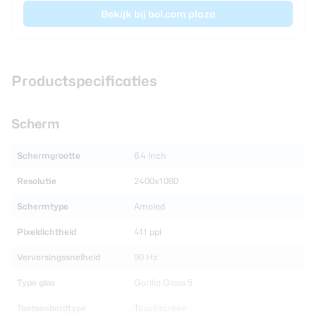
Bekijk bij bol.com plaza
Productspecificaties
Scherm
Schermgrootte
6.4 inch
Resolutie
2400x1080
Schermtype
Amoled
Pixeldichtheid
411 ppi
Verversingssnelheid
90 Hz
Type glas
Gorilla Glass 5
Toetsenbordtype
Touchscreen