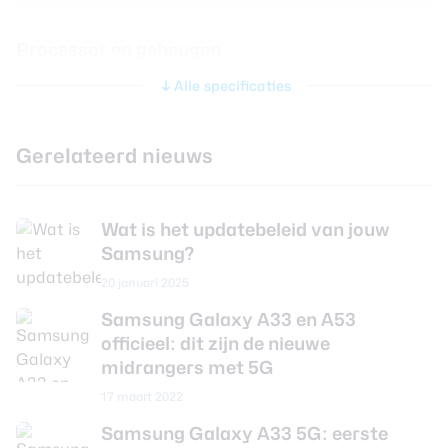
Processor en geheugen
Alle specificaties
Chipset
Samsung Exynos 1280
CPU-kernen
Octa Core
Gerelateerd nieuws
CPU-snelheid
2.40 GHz
Grafische chip
ARM Mali-G68 MC4
Wat is het updatebeleid van jouw
Werkgeheugen
6 GB
Samsung?
Interne opslag
128 GB
20 januari 2025
Uitbreidbaar geheugen
Ja
Samsung Galaxy A33 en A53
officieel: dit zijn de nieuwe
Maximaal uitbreidbaar
microSD tot 256 GB
geheugen
midrangers met 5G
17 maart 2022
Camera achterkant
Samsung Galaxy A33 5G: eerste