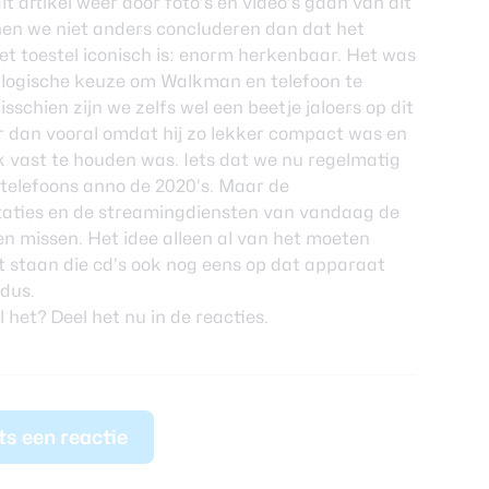
t artikel weer door foto’s en video’s gaan van dit
nen we niet anders concluderen dan dat het
et toestel iconisch is: enorm herkenbaar. Het was
 logische keuze om Walkman en telefoon te
sschien zijn we zelfs wel een beetje jaloers op dit
r dan vooral omdat hij zo lekker compact was en
jk vast te houden was. Iets dat we nu regelmatig
 telefoons anno de 2020’s. Maar de
aties en de streamingdiensten van vandaag de
n missen. Het idee alleen al van het moeten
at staan die cd’s ook nog eens op dat apparaat
 dus.
 het? Deel het nu in de reacties.
ts een reactie