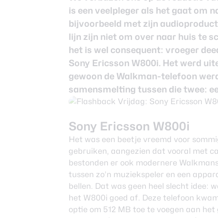
is een veelpleger als het gaat om n
bijvoorbeeld met zijn audioproduc
lijn zijn niet om over naar huis te 
het is wel consequent: vroeger deed
Sony
Ericsson W800i. Het werd uite
gewoon de Walkman-telefoon werd
samensmelting tussen die twee: ee
Sony Ericsson W800i
Het was een beetje vreemd voor somm
gebruiken, aangezien dat vooral met c
bestonden er ook modernere Walkmans 
tussen zo’n muziekspeler en een appara
bellen. Dat was geen heel slecht idee: 
het W800i goed af. Deze telefoon kwam
optie om 512 MB toe te voegen aan het