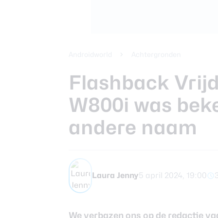
Xiaomi 14 Ult
Beste tablets
Smartphones
Smartwatches
Androidworld
Achtergronden
Flashback Vrij
Oordopjes
W800i was bek
Tablets
andere naam
Community
Laura Jenny
5 april 2024, 19:00
Login
Over ons
We verbazen ons op de redactie va