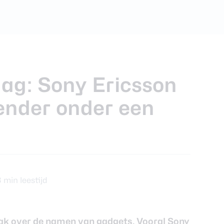
ra review
dag: Sony Ericsson
ender onder een
3 min leestijd
ak over de namen van gadgets. Vooral Sony