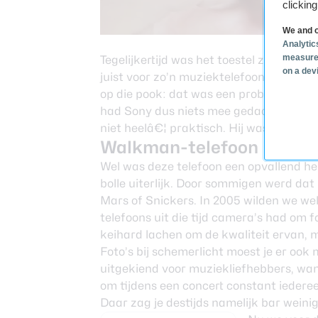
clickin
We and o
Analytic
measure
Tegelijkertijd was het toestel zeker nie
on a dev
juist voor zo’n muziektelefoon een vre
op die pook: dat was een probleem dat 
had Sony dus niets mee gedaan. Het pook
niet heelâ€¦ praktisch. Hij was ook wa
Walkman-telefoon
Wel was deze telefoon een opvallend he
bolle uiterlijk. Door sommigen werd dat 
Mars of Snickers. In 2005 wilden we wel
telefoons uit die tijd camera’s had om f
keihard lachen om de kwaliteit ervan, m
Foto’s bij schemerlicht moest je er ook
uitgekiend voor muziekliefhebbers, wan
om tijdens een concert constant iederee
Daar zag je destijds namelijk bar weini