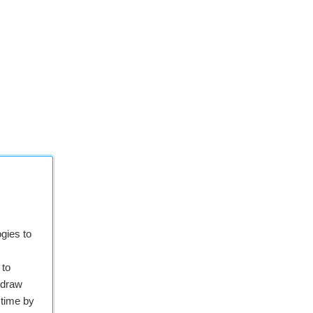
gies to
 to
hdraw
 time by