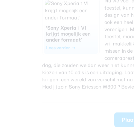
Nu we voor di
toestel, kun
design van h
ook een heel
‘Sony Xperia 1 VI
verenigen. Mi
krijgt mogelijk een
toestel, maa
ander formaat’
vrij makkeli
Lees verder
missen in de
cameraprest
dag, die zouden we dan weer niet kunne
kiezen van 10 cd’s is een uitdaging. La
krijgen: een wereld van verschil met nu
Had jij zo’n Sony Ericsson W800i? Beviel
Plaa