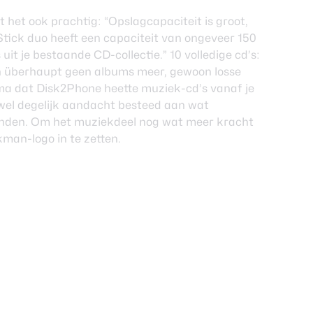
 het ook prachtig: “Opslagcapaciteit is groot,
ick duo heeft een capaciteit van ongeveer 150
uit je bestaande CD-collectie.” 10 volledige cd’s:
n überhaupt geen albums meer, gewoon losse
a dat Disk2Phone heette muziek-cd’s vanaf je
 wel degelijk aandacht besteed aan wat
inden. Om het muziekdeel nog wat meer kracht
kman-logo in te zetten.