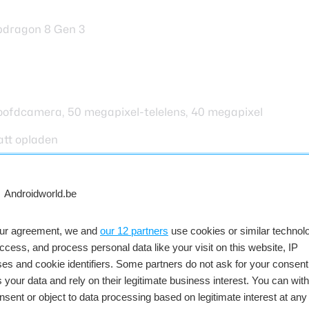
dragon 8 Gen 3
ofdcamera, 50 megapixel-telelens, 40 megapixel-grooth
tt opladen
(Dunhuang), Green, Black
our agreement, we and
our 12 partners
use cookies or similar technolo
access, and process personal data like your visit on this website, IP
ail
es and cookie identifiers. Some partners do not ask for your consent
 your data and rely on their legitimate business interest. You can wit
le van het merk. Het toestel is niet bepaald vrij
nsent or object to data processing based on legitimate interest at any
ancering haalde Honor meerdere stunts uit om de