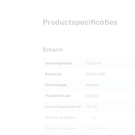
Productspecificaties
Scherm
Schermgrootte
7.92 inch
Resolutie
2344x2156
Schermtype
Amoled
Pixeldichtheid
402 ppi
Verversingssnelheid
120 Hz
Always-on display
Ja
Toetsenbordtype
Touchscreen