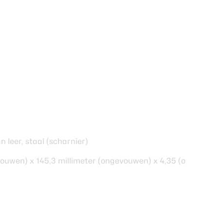
3
 leer, staal (scharnier)
evouwen) x 145,3 millimeter (ongevouwen) x 4,35 (ongevou