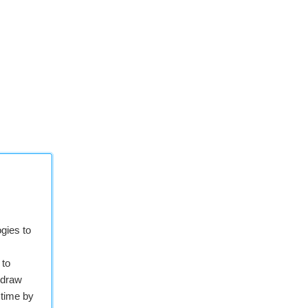
oeklens
gies to
 to
hdraw
 time by