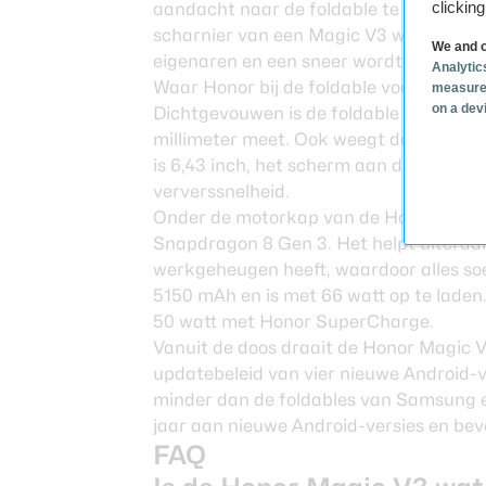
clickin
aandacht naar de foldable te trekken. 
scharnier van een Magic V3 waarop he
We and o
eigenaren en een sneer wordt uitgedee
Analytic
Waar Honor bij de foldable voornamelijk
measure
on a dev
Dichtgevouwen is de foldable 9,2 millim
millimeter meet. Ook weegt de foldabl
is 6,43 inch, het scherm aan de binnen
ververssnelheid.
Onder de motorkap van de Honor Magic 
Snapdragon 8 Gen 3. Het helpt uiteraa
werkgeheugen heeft, waardoor alles soep
5150 mAh en is met 66 watt op te laden
50 watt met Honor SuperCharge.
Vanuit de doos draait de Honor Magic 
updatebeleid van vier nieuwe Android-ve
minder dan de foldables van Samsung
jaar aan nieuwe Android-versies en bev
FAQ