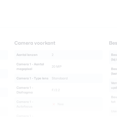
Camera voorkant
Bes
Aantal lenzen
2
Bes
(bij
Camera 1 - Aantal
20 MP
megapixel
Bes
(laa
Camera 1 - Type lens
Standaard
Ver
Camera 1 -
upd
F/2.2
Diafragma
Bev
Camera 1 -
tot
Nee
Autofocus
Use
Camera 1 -