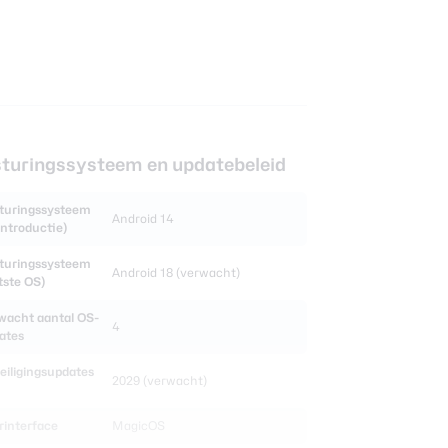
turingssysteem en updatebeleid
turingssysteem
Android 14
 introductie)
turingssysteem
Android 18 (verwacht)
tste OS)
wacht aantal OS-
4
ates
eiligingsupdates
2029 (verwacht)
rinterface
MagicOS