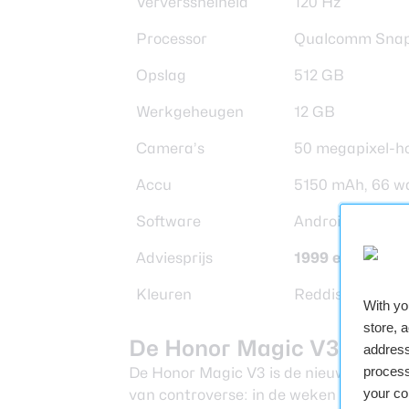
Ververssnelheid
120 Hz
Processor
Qualcomm Snap
Opslag
512 GB
Werkgeheugen
12 GB
Camera’s
50 megapixel-ho
Accu
5150 mAh, 66 wa
Software
Android 14
Adviesprijs
1999 euro
Kleuren
Reddish Brown 
With y
store, 
De Honor Magic V3 in det
address
process
De Honor Magic V3 is de nieuwste foldab
your co
van controverse: in de weken voor de l