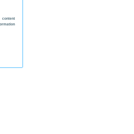
 content
formation