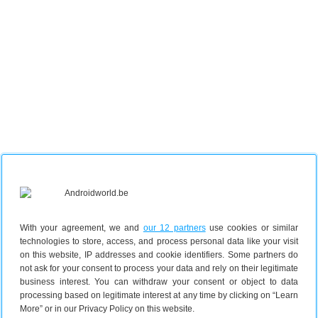
With your agreement, we and
our 12 partners
use cookies or similar
technologies to store, access, and process personal data like your visit
on this website, IP addresses and cookie identifiers. Some partners do
not ask for your consent to process your data and rely on their legitimate
OnePlus 12 (949 euro)
business interest. You can withdraw your consent or object to data
Laura: “OnePlus 12 is mijn
daily rig
, dus voor mij is dit
processing based on legitimate interest at any time by clicking on “Learn
More” or in our Privacy Policy on this website.
een no-brainer. Ik ben fan van het besturingssysteem