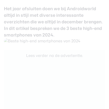
Het jaar afsluiten doen we bij Androidworld
Smartwatches
altijd in stijl met diverse interessante
Oordopjes
overzichten die we altijd in december brengen.
In dit artikel bespreken we de 3 beste high-end
Tablets
smartphones van 2024.
Community
Lees verder na de advertentie.
Login
Over ons