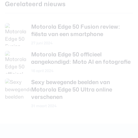
Gerelateerd nieuws
CPU-kernen
Octa Core
CPU-snelheid
2.4 GHz
Motorola Edge 50 Fusion review:
Grafische chip
Adreno 710
fiësta van een smartphone
Werkgeheugen
8 GB
27 juni 2024
Interne opslag
128 GB
Motorola Edge 50 officieel
aangekondigd: Moto AI en fotografie
Uitbreidbaar geheugen
Nee
16 april 2024
Camera achterkant
Sexy bewegende beelden van
Motorola Edge 50 Ultra online
Aantal lenzen
2
verschenen
31 maart 2024
Camera 1 - Aantal
50 MP
megapixel
Camera 1 - Diafragma
F/1.88
Camera 1 - Autofocus
Ja