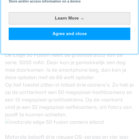
Store and/or access information on a device
kan het dagelijkse gebruik gemakkelijk aan, al zullen
games wat minder soepel draaien. De chipset
ondersteunt ook een aantal
AI
-taken die Motorola
Learn More →
voor deze smartphone-lijn heeft ontwikkeld. Je kan bij
de Edge 50 Fusion kiezen uit 8 GB of 12 GB
Agree and close
werkgeheugen. Ook is er de optie voor 256 GB of 512
GB aan opslag.
De Edge 50 Fusion heeft de grootste accu van de
serie: 5000 mAh. Daar kan je gemakkelijk een dag
mee doorkomen. Is de smartphone leeg, dan kan je
deze opladen met de 68 watt oplader.
Op het toestel zitten in totaal drie camera’s. Zo heb je
op de achterkant een 50 megapixel-hoofdcamera en
een 13 megapixel-groothoeklens. Op de voorkant
vind je een 32 megapixel-selfiecamera, om foto’s van
jezelf te kunnen schieten.
Motorola belooft drie nieuwe OS-versies en vier jaar