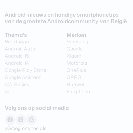
Camera 1 -
Ja
Beeldstabilisatie
Android-nieuws en handige smartphonetips
van de grootste Androidcommunity van België
Camera 1 - Digitale zoom
Ja
Camera 1 - Optische zoom
Nee
Thema's
Merken
WhatsApp
Samsung
Videoresolutie
3840 x 2160 (4K)
Android Auto
Google
Video Framerate
29 fps
Android 15
Xiaomi
Android 14
Motorola
Flitser
Ja
Google Play Store
OnePlus
Flitstype
LED
Google Asistent
OPPO
AW Basics
Huawei
Camera 2 - Type lens
Groothoeklens
AI
Fairphone
Camera 2 - Aantal
13 MP
megapixel
Volg ons op social media
Camera 2 - Diafragma
F/2.2
Camera 2 -
Nee
Beeldstabilisatie