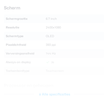
Scherm
Schermgrootte
6.7 inch
Resolutie
2400x1080
Schermtype
OLED
Pixeldichtheid
393 ppi
Verversingssnelheid
144 Hz
Always-on display
Ja
Toetsenbordtype
Touchscreen
Processor en geheugen
Alle specificaties
Chipset
Qualcomm Snapdragon 7s Gen 2
CPU
ARM Cortex A78 & Cortex A55