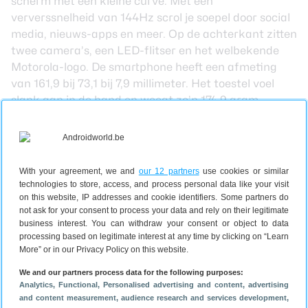
scherm met een kleine curve. Met een
ververssnelheid van 144Hz scrol je soepel door social
media, nieuws-apps en meer. Op de achterkant zitten
twee camera’s, een LED-flitser en het welbekende
Motorola-logo. De smartphone heeft een afmeting
van 161,9 bij 73,1 bij 7,9 millimeter. Het toestel voel
slank aan in de hand en weegt zo’n 174,9 gram.
Net als de andere toestellen uit de Edge 50-serie
heeft de Fusion een IP68-certificering. Dat betekent
dat de telefoon water- en stofdicht is. Prettig als je
nog weleens door de regen wandelt of de telefoon
With your agreement, we and
our 12 partners
use cookies or similar
meeneemt naar een werkplaats. De textuur op de
technologies to store, access, and process personal data like your visit
on this website, IP addresses and cookie identifiers. Some partners do
achterkant van de Edge 50 Fusion verschilt per
not ask for your consent to process your data and rely on their legitimate
kleur:
Motorola
heeft voor de roze uitvoering een
business interest. You can withdraw your consent or object to data
vegan suède achterkant, terwijl de ‘Marshmallow
processing based on legitimate interest at any time by clicking on “Learn
Blue’ vegan leer bevat.
More” or in our Privacy Policy on this website.
We and our partners process data for the following purposes:
Onder de motorkap van de Motorola Edge 50 Fusion
Analytics
, Functional
, Personalised advertising and content, advertising
zit een Qualcomm Snapdragon 7s Gen 2. Die chipset
and content measurement, audience research and services development
,