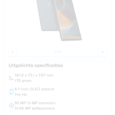
Smartwatches
Oordopjes
Tablets
Community
1
/12
Uitgelichte specificaties
Login
Over ons
161.9 x 73.1 x 7.87 mm
175 gram
6.7 inch OLED scherm
144 Hz
50 MP 13 MP camera's
31.98 MP selfiecamera