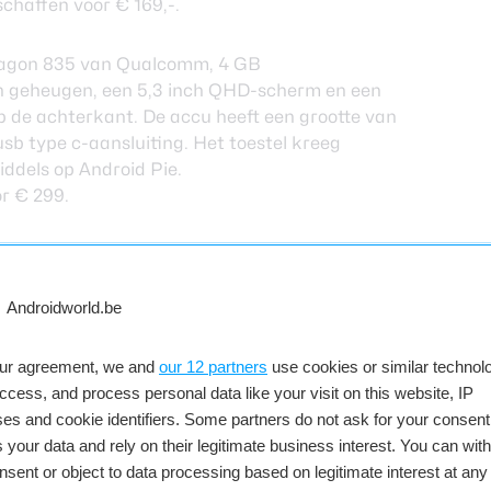
nschaffen
voor € 169,-
.
ragon 835 van Qualcomm, 4 GB
 geheugen, een 5,3 inch QHD-scherm en een
 de achterkant. De accu heeft een grootte van
b type c-aansluiting. Het toestel kreeg
iddels op Android Pie.
or € 299
.
rm met een resolutie van 2160 bij 1080 pixels.
 met een spiegelend effect en dit is afgewerkt
gt de focus op het maken van foto’s want zowel
n koppel camera’s van 13 en 2 MP.
zen op de Kirin 659 die beschikt over acht
our agreement, we and
our 12 partners
use cookies or similar technolo
een max van 2,36GHz. Verder is er 3GB aan
access, and process personal data like your visit on this website, IP
e opslag. De batterij van 3000mAh gaat het
es and cookie identifiers. Some partners do not ask for your consent
em nog wel opladen via een micro-USB. Aan
 your data and rely on their legitimate business interest. You can wit
ingerafdrukscanner en is er ook een 3,5mm-
nsent or object to data processing based on legitimate interest at any