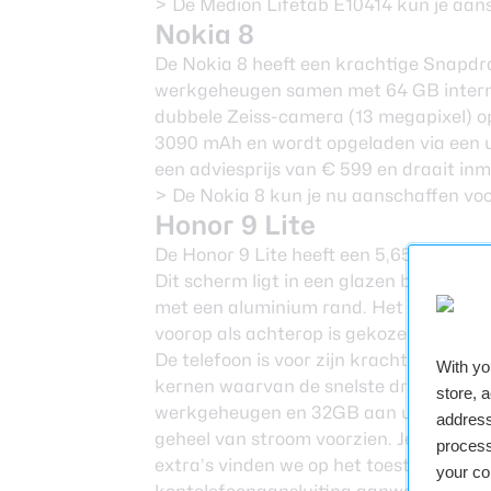
> De Medion Lifetab E10414 kun je aa
Nokia 8
De Nokia 8 heeft een krachtige Snapd
werkgeheugen samen met 64 GB intern
dubbele Zeiss-camera (13 megapixel) op
3090 mAh en wordt opgeladen via een us
een adviesprijs van € 599 en draait inm
> De Nokia 8 kun je nu aanschaffen
vo
Honor 9 Lite
De Honor 9 Lite heeft een 5,65 LCD-sche
Dit scherm ligt in een glazen behuizing
met een aluminium rand. Het toestel le
voorop als achterop is gekozen voor ee
De telefoon is voor zijn kracht aangewe
With y
kernen waarvan de snelste draaien op 
store, 
werkgeheugen en 32GB aan uitbreidbar
address
geheel van stroom voorzien. Je moet h
process
extra’s vinden we op het toestel een v
your co