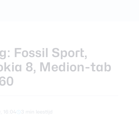
ra review
: Fossil Sport,
okia 8, Medion-tab
160
9, 16:04
3 min leestijd