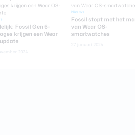
Nieuws
Fossil stopt met het m
ws
elijk: Fossil Gen 6-
van Wear OS-
loges krijgen een Wear
smartwatches
update
27 januari 2024
ovember 2024