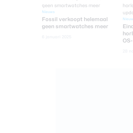
Nieuws
Fossil verkoopt helemaal
Nieu
geen smartwatches meer
Eind
hor
6 januari 2025
OS-
28 n