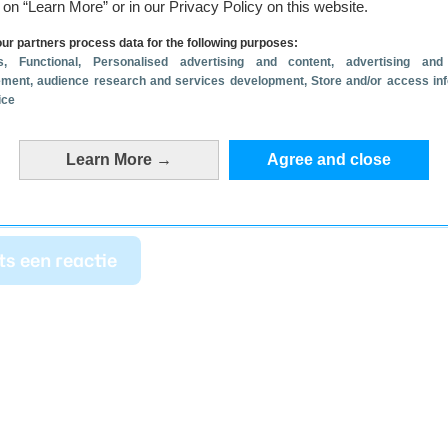
g on “Learn More” or in our Privacy Policy on this website.
en
voor € 169,99
.
ur partners process data for the following purposes:
s
, Functional
, Personalised advertising and content, advertising and
n 5 inch-scherm, 1 GB RAM en 16 GB intern
ment, audience research and services development
, Store and/or access in
ice
amera en vingerafdrukscanner aan de
ffen
voor € 99,99
.
Learn More →
Agree and close
ts een reactie