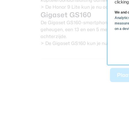
koptelefoonaansluiting aanwezig.
clickin
> De Honor 9 Lite kun je nu aanschaff
We and o
Gigaset GS160
Analytic
De Gigaset GS160-smartphone heeft ee
measure
on a dev
geheugen, een 13 en een 5 megapixelc
achterzijde.
> De Gigaset GS160 kun je nu aanscha
Plaa