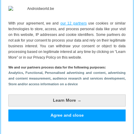
“Dan moet je dus wel onderdelen hebben waar die
garantie lang op kan worden gegeven en dat zijn
vaak de onderdelen die meer in een midranger zitten.
We hoeven ons ook niet kleiner te maken dan het is:
With your agreement, we and
our 12 partners
use cookies or similar
technologies to store, access, and process personal data like your visit
we zitten met het OLED-scherm en de camera zeker
on this website, IP addresses and cookie identifiers. Some partners do
heel premium, helemaal voor de gemiddelde
not ask for your consent to process your data and rely on their legitimate
consument is dit een prima telefoon.”
business interest. You can withdraw your consent or object to data
processing based on legitimate interest at any time by clicking on “Learn
More” or in our Privacy Policy on this website.
We and our partners process data for the following purposes:
Analytics
, Functional
, Personalised advertising and content, advertising
and content measurement, audience research and services development
,
Store and/or access information on a device
Learn More →
Fairphone
vertelt op IFA
Agree and close
meer over
donkergroene
doelgroep en
‘nieuwe’