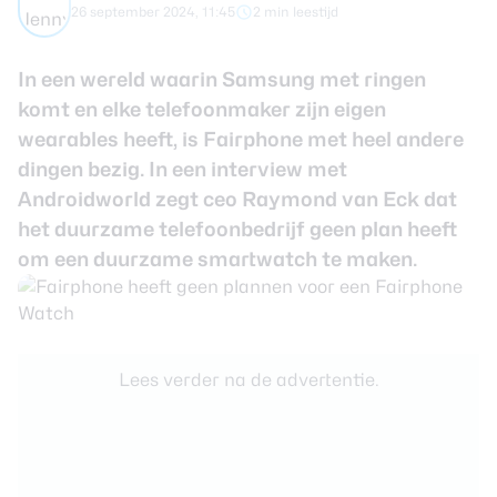
26 september 2024, 11:45
2 min leestijd
Smartwatches
In een wereld waarin Samsung met ringen
Oordopjes
komt en elke telefoonmaker zijn eigen
wearables heeft, is Fairphone met heel andere
Tablets
dingen bezig. In een interview met
Androidworld zegt ceo Raymond van Eck dat
Community
het duurzame telefoonbedrijf geen plan heeft
om een duurzame smartwatch te maken.
Login
Over ons
Lees verder na de advertentie.