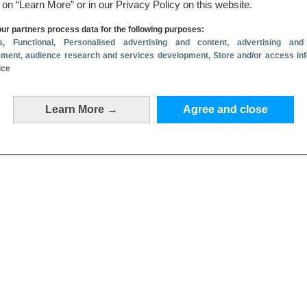
g on “Learn More” or in our Privacy Policy on this website.
ur partners process data for the following purposes:
s
, Functional
, Personalised advertising and content, advertising and
ment, audience research and services development
, Store and/or access in
ts een reactie
ice
Learn More →
Agree and close