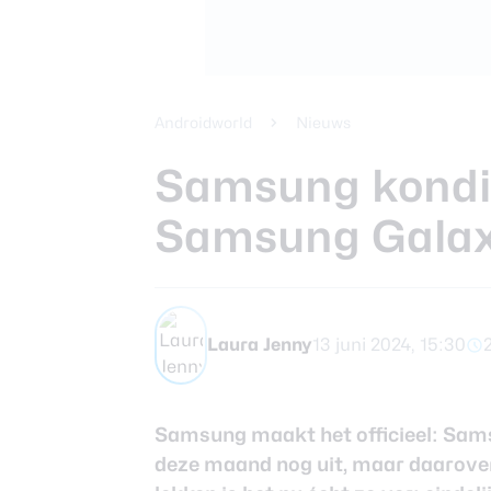
Xiaomi 14 Ult
Beste tablets
Smartphones
Smartwatches
Androidworld
Nieuws
Samsung kondi
Oordopjes
Samsung Galax
Tablets
Community
Laura Jenny
13 juni 2024, 15:30
Login
Samsung maakt het officieel: Sam
Over ons
deze maand nog uit, maar daarove