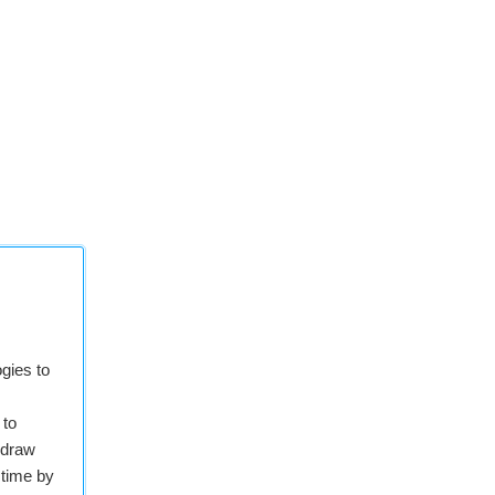
gies to
 to
hdraw
 time by