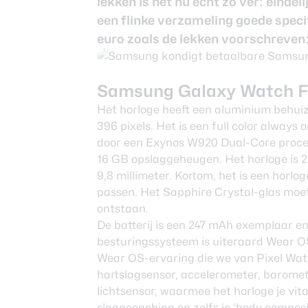
lekken is het nu écht zo ver: eind
een flinke verzameling goede specif
euro zoals de lekken voorschreven: 
Samsung Galaxy Watch 
Het horloge heeft een aluminium behu
396 pixels. Het is een full color always 
door een Exynos W920 Dual-Core proce
16 GB opslaggeheugen. Het horloge is 2
9,8 millimeter. Kortom, het is een horlo
passen. Het Sapphire Crystal-glas moet 
ontstaan.
De batterij is een 247 mAh exemplaar 
besturingssysteem is uiteraard Wear OS 
Wear OS-ervaring die we van Pixel Wat
hartslagsensor, accelerometer, barome
lichtsensor, waarmee het horloge je vita
slaapcoaching en zelfs je ‘body composi