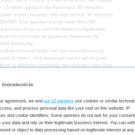
alist. De IP-rating is IP68 en je kunt het toestel
l 1,5 meter gedurende maximaal 30 minuten
(zoet water) houden. Het kan echter 10 minuten
(5ATM). Qua sporten kun je meer dan 100
egistreren en er is voor hardlopers uitgebreide
yse om inzichten te geven en blessures te
stelt Samsung.
uiken in combinatie met een smartphone op
ugen of meer). Het apparaat werkt extra goed
unt je telefoon makkelijk terugvinden met Vind
 ook de camera aansturen van je Samsung-
 foto kunt schieten. Google Wallet-ondersteuning
ingen en het tonen van bijvoorbeeld
ntenkaarten.
E kopen
our agreement, we and
our 12 partners
use cookies or similar technolo
access, and process personal data like your visit on this website, IP
estellen voor een prijs van 219 euro en komt uit
es and cookie identifiers. Some partners do not ask for your consent
. Er is zowel een one-click-band beschikbaar als
 your data and rely on their legitimate business interest. You can wit
en. Het is alleen nog onbekend wanneer het
nsent or object to data processing based on legitimate interest at any