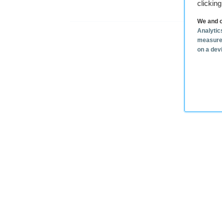
clickin
We and o
Analytic
measure
Plaa
on a dev