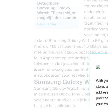
medisch speci
Betaalbare
tot maximaa
Samsung Galaxy
onder water 
Watch FE verschijnt
op 50 meter 
mogelijk deze zomer
trainingen r
Lees verder
hardloopanal
voorkomen, 
Je kunt Samsung Galaxy Watch FE gebr
Android 11.0 of hoger (met 1,5 GB gehe
met Samsung Galaxy-apparaten, en je k
Mijn Apparaat op het horloge. Je kunt
telefoon, zodat je op een afstandje een
is ook aanwezig voor contactloze betal
instapkaarten voor het vliegtuig of kla
Samsung Galaxy Watch F
With y
store, 
Samsung Galaxy Watch FE is vooruit te b
address
in de kleuren Black, Pink Gold en Silver
process
vele andere bandjes, die je kunt wissel
your co
horloge beschikbaar is.