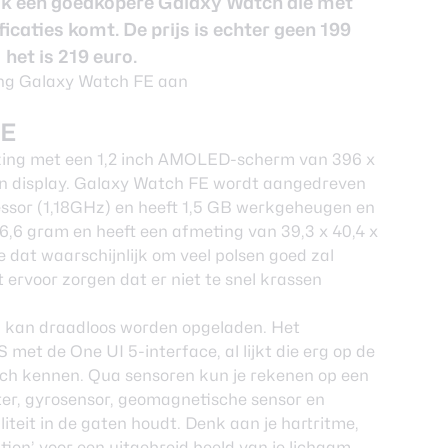
elijk een goedkopere Galaxy Watch die met
icaties komt. De prijs is echter geen 199
het is 219 euro.
FE
izing met een 1,2 inch AMOLED-scherm van 396 x
on display.
Galaxy Watch FE
wordt aangedreven
ssor (1,18GHz) en heeft 1,5 GB werkgeheugen en
6,6 gram en heeft een afmeting van 39,3 x 40,4 x
ge dat waarschijnlijk om veel polsen goed zal
ervoor zorgen dat er niet te snel krassen
en kan draadloos worden opgeladen. Het
met de One UI 5-interface, al lijkt die erg op de
ch kennen. Qua sensoren kun je rekenen op een
ter, gyrosensor, geomagnetische sensor en
liteit in de gaten houdt. Denk aan je hartritme,
tion’ voor een uitgebreid beeld van je lichaam.