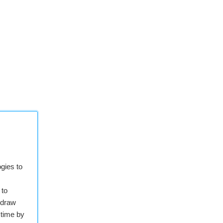
gies to
 to
hdraw
 time by