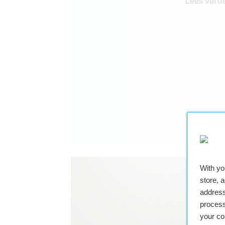
Lees verde
With y
store, 
address
process
your co