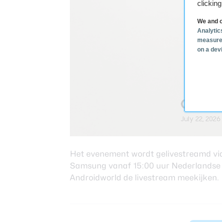
clickin
We and o
Analytic
measure
on a dev
Het evenement wordt gelivestreamd vi
Samsung vanaf 15:00 uur Nederlandse tij
Androidworld de livestream meekijken.