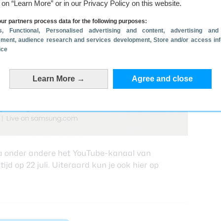
g on “Learn More” or in our Privacy Policy on this website.
ur partners process data for the following purposes:
s
, Functional
, Personalised advertising and content, advertising and
ment, audience research and services development
, Store and/or access in
ice
Learn More →
Agree and close
a onder andere het YouTube-kanaal van
d op 22 juli. Uiteraard kun je ook hier op