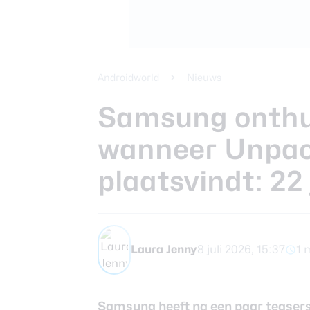
Xiaomi 14 Ult
Beste tablets
Smartphones
Smartwatches
Androidworld
Nieuws
Samsung onthul
Oordopjes
wanneer Unpack
Tablets
plaatsvindt: 22 
Community
Laura Jenny
8 juli 2026, 15:37
1 
Login
Over ons
Samsung heeft na een paar teasers