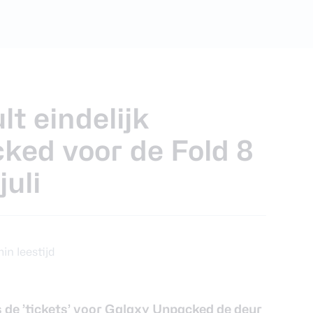
ra review
t eindelijk
ed voor de Fold 8
juli
min leestijd
 de ’tickets’ voor Galaxy Unpacked de deur