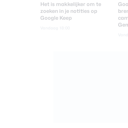
Het is makkelijker om te
Goo
zoeken in je notities op
bre
Google Keep
cam
Gem
Vandaag 18:00
Vand