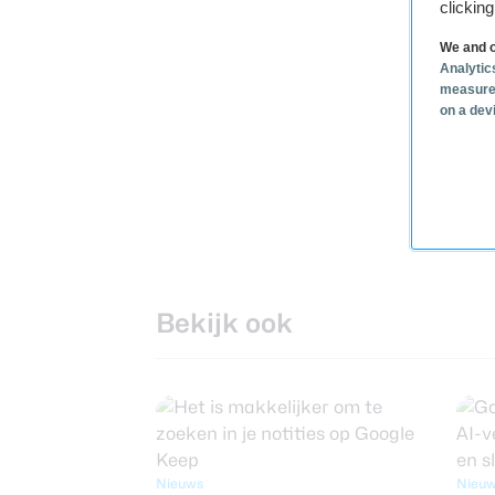
clickin
We and o
Analytic
measure
on a dev
Bekijk ook
Nieuws
Nieu