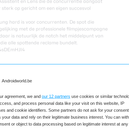
Assistent en Lens die de concurrentie aangaat
r sterk op gericht om een eigen succesvol
ung hard is voor concurrenten. De spot die
ergelijking met de professionele filmpjescampagne
 daar is natuurlijk de notch het middelpunt van
die alle spottende reclame bundelt.
54sDEmHJI4
ts een reactie
our agreement, we and
our 12 partners
use cookies or similar technolo
access, and process personal data like your visit on this website, IP
es and cookie identifiers. Some partners do not ask for your consent
 your data and rely on their legitimate business interest. You can wit
nsent or object to data processing based on legitimate interest at any