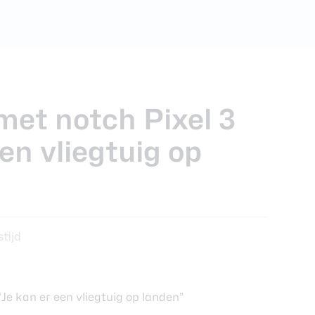
ra review
et notch Pixel 3
en vliegtuig op
stijd