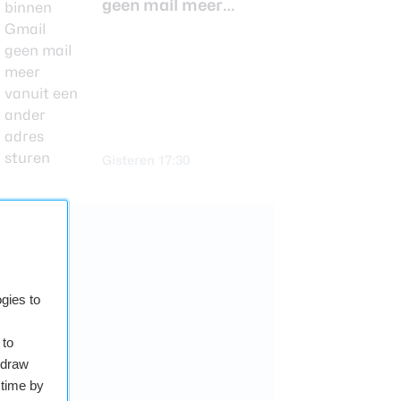
geen mail meer
vanuit een ander
adres sturen
Gisteren 17:30
gies to
 to
hdraw
 time by