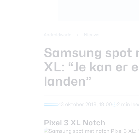
Xiaomi 14 Ult
Beste tablets
Smartphones
Smartwatches
Androidworld
Nieuws
Samsung spot m
Oordopjes
XL: “Je kan er e
Tablets
landen”
Community
13 oktober 2018, 19:00
2 min lee
Login
Pixel 3 XL Notch
Over ons