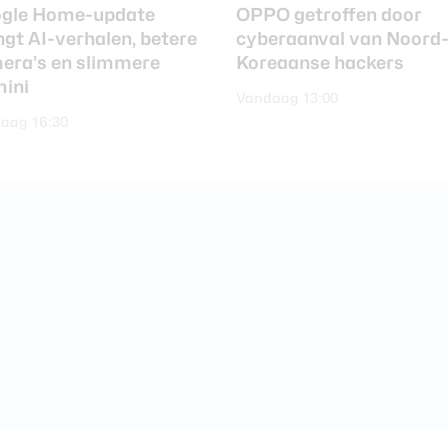
gle Home-update
OPPO getroffen door
ngt AI-verhalen, betere
cyberaanval van Noord
era’s en slimmere
Koreaanse hackers
ini
Vandaag 13:00
aag 16:30