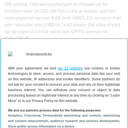
GB opslag. Het werkgeheugen is virtueel uit te
breiden naar 24 GB. De foto’s die je maakt worden
weergegeven op een 6,82 inch AMOLED-scherm met
een resolutie van 3168 bij 1440 pixels. Dit alles draait
op de eigen Android-schil van OPPO genaamd
ColorOS 16.
Voor de batterij heeft OPPO gekozen voor een silicon-
carbon-versie met een capaciteit van 7.050 mAh. Je
kunt deze opladen via 100 Watt snelladen met een
draad of 50 Watt zonder draad.
With your agreement, we and
our 12 partners
use cookies or similar
OPPO Find X9 Ultra specificaties
technologies to store, access, and process personal data like your visit
on this website, IP addresses and cookie identifiers. Some partners do
Scherm
6,82 inch
not ask for your consent to process your data and rely on their legitimate
business interest. You can withdraw your consent or object to data
Afmetingen
163 mm bij 77 mm bij 9,1 mm
processing based on legitimate interest at any time by clicking on “Learn
More” or in our Privacy Policy on this website.
Processor
Snapdragon 8 Elite Gen 5
We and our partners process data for the following purposes:
Analytics
, Functional
, Personalised advertising and content, advertising
Werkgeheugen
12 GB
and content measurement, audience research and services development
,
Store and/or access information on a device