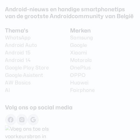
Android-nieuws en handige smartphonetips
Interne opslag
512 GB
van de grootste Androidcommunity van België
Uitbreidbaar geheugen
Nee
Thema's
Merken
WhatsApp
Samsung
Camera achterkant
Android Auto
Google
Android 15
Xiaomi
Camera 1 - Aantal
200 MP
megapixel
Android 14
Motorola
Google Play Store
OnePlus
Camera 1 - Diafragma
F/1.5
Google Asistent
OPPO
Camera 1 -
AW Basics
Huawei
Ja
Beeldstabilisatie
AI
Fairphone
Camera 2 - Type lens
Groothoeklens
Volg ons op social media
Camera 2 - Aantal
50 MP
megapixel
Camera 2 - Diafragma
F/2.0
Camera 3 - Type lens
Telelens