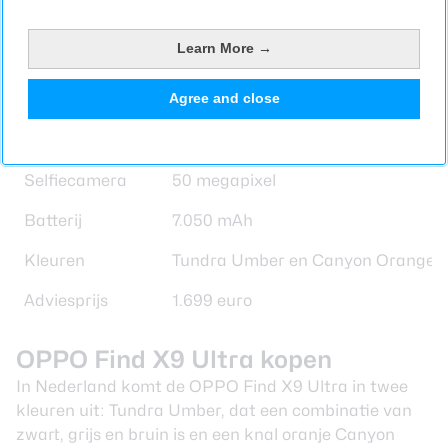
Opslaggeheugen
512 GB
200 megapixel hoofdcamera
Learn More →
200 megapixel 3 keer telefoto
Camera’s
50 megapixel ultra-wide camera
Agree and close
50 megapixel telefotolens
True Color camera
Selfiecamera
50 megapixel
Batterij
7.050 mAh
Kleuren
Tundra Umber en Canyon Orange
Adviesprijs
1.699 euro
OPPO Find X9 Ultra kopen
In Nederland komt de OPPO Find X9 Ultra in twee
kleuren uit: Tundra Umber, dat een combinatie van
zwart, grijs en bruin is en een knal oranje Canyon