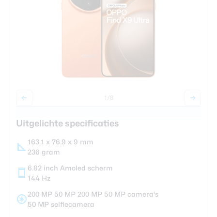
Smartwatches
Oordopjes
Tablets
Community
1
/8
Uitgelichte specificaties
Login
Over ons
163.1 x 76.9 x 9 mm
236 gram
6.82 inch Amoled scherm
144 Hz
200 MP 50 MP 200 MP 50 MP camera's
50 MP selfiecamera