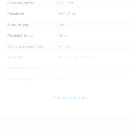
Schermgrootte
6.82 inch
Resolutie
3168x1440
Schermtype
Amoled
Pixeldichtheid
510 ppi
Verversingssnelheid
144 Hz
Type glas
Gorilla Glass Victus 2
Always-on display
Ja
Toetsenbordtype
Touchscreen
Processor en geheugen
Alle specificaties
Chipset
Qualcomm Snapdragon 8 Elite Gen 5
CPU-kernen
Octa Core
Werkgeheugen
12 GB