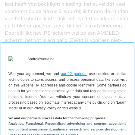
last heeft van backlight bleeding, het euvel dat veel
voorkomt op de Nexus 9, waarbij licht aan de randen
van het scherm ‘lekt’. Ook valt op dat de kleuren van
de tablet er goed uit zien, met wit als uitzondering.
Daarbij lijkt het IPS-scherm wel op een AMOLED-
scherm: het wit is erg gelig. Zwart is voor een niet-
AMOLED-scherm daarentegen weer lekker donker.
De speaker van de Pixel C bevinden zich bovenaan
de randen aan de zijkant en bieden redelijk geluid.
Het volume is uitstekend, maar de geluidskwaliteit is
With your agreement, we and
our 12 partners
use cookies or similar
niet goed genoeg om echt te gebruiken als
technologies to store, access, and process personal data like your visit
muziekspeler. Daarvoor is het geluid ook veel te schel.
on this website, IP addresses and cookie identifiers. Some partners do
De speakers voldoen dus, maar zijn geen sterk punt
not ask for your consent to process your data and rely on their legitimate
business interest. You can withdraw your consent or object to data
van de Pixel C. Wel missen we een GPS-chip,
processing based on legitimate interest at any time by clicking on “Learn
waardoor de locatie-bepaling via WiFi verloopt. Dit is
More” or in our Privacy Policy on this website.
minder nauwkeurig.
Software
We and our partners process data for the following purposes:
Analytics
, Functional
, Personalised advertising and content, advertising
Geen Chrome OS voor deze tablet dus, maar Android.
and content measurement, audience research and services development
,