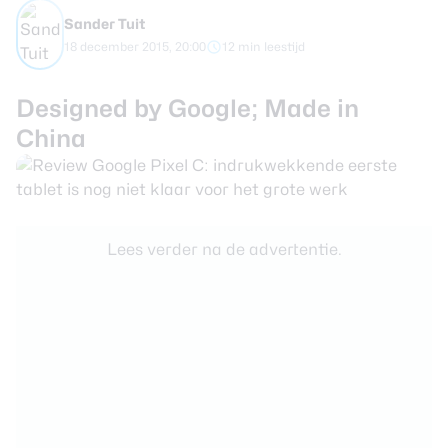
Sander Tuit
Smartwatches
18 december 2015, 20:00
12 min leestijd
Oordopjes
Designed by Google; Made in
China
Tablets
Community
Lees verder na de advertentie.
Login
Over ons