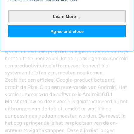
Sinds Android 3.0 (Honeycomb) heeft Android
Store and/or access information on a device
officieel ondersteuning voor tablets. Deze versie werd
nogal gehaast uitgebracht. Google voelde zich
Learn More →
daartoe genoodzaakt omdat er steeds meer
bedrijven kwamen die een tablet uitbrachten die
Agree and close
draaide op Android 2.3 (Gingerbread), een versie die
helemaal niet geoptimaliseerd was voor tablets. Het
lijkt er nu een beetje op dat Google datzelfde kunstje
herhaalt: de noodzakelijke aanpassingen om Android
een productiviteitsplatform voor ‘convertible’
systemen te laten zijn, moeten nog komen.
Zoals het een officieel Google-product betaamt,
draait de Pixel C op een pure versie van Android. Het
versienummer van de software is Android 6.0.1
Marshmallow en deze versie is geïntroduceerd bij het
uitbrengen van de tablet, omdat er wat kleine
aanpassingen gedaan moesten worden. De meest in
het oog springende is het verplaatsen van de on-
screen-navigatieknoppen. Deze zijn niet langer