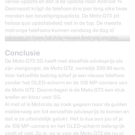
versie-update en dat is de update naar Android 14.
Daarnaast krijgt de telefoon drie jaar lang elke twee
manden een beveiligingsupdate. De Moto G73 zit
helaas qua updatebeleid niet in de top. De meeste
midrange telefoons kunnen vandaag de dag al
rekenen op twee tot drie nieuwe Android-versies.
Dit is de handige Moto-app met de vele
personalisatiefuncties
Conclusie
De Moto G73 5G heeft met dezelfde adviesprijs als
zijn voorganger, de Moto G72, namelijk 299,99 euro.
Voor hetzelfde bedrag schaf je een nieuwe telefoon
zonder het OLED-scherm en de 108 MP-camera van
de Moto G72. Daarentegen is de Moto G73 een stuk
sneller en klaar voor 5G.
Al met al is Motorola op zoek gegaan naar de gulden
middenweg om tot eenzelfde adviesprijs te komen en
dat is ze uiteindelijk gelukt. Het is dus aan jou of je
de 108 MP-camera en het OLED-scherm belangrijk
vindt of niet. Zo ja, ga je voor de Moto G72 die nu al