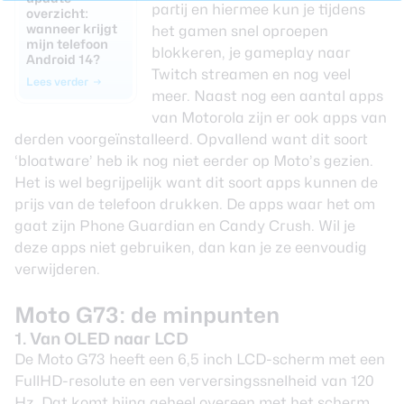
partij en hiermee kun je tijdens
overzicht:
wanneer krijgt
het gamen snel oproepen
mijn telefoon
blokkeren, je gameplay naar
Android 14?
Twitch streamen en nog veel
Lees verder
meer. Naast nog een aantal apps
van Motorola zijn er ook apps van
derden voorgeïnstalleerd. Opvallend want dit soort
‘bloatware’ heb ik nog niet eerder op Moto’s gezien.
Het is wel begrijpelijk want dit soort apps kunnen de
prijs van de telefoon drukken. De apps waar het om
gaat zijn Phone Guardian en Candy Crush. Wil je
deze apps niet gebruiken, dan kan je ze eenvoudig
verwijderen.
Moto G73: de minpunten
1. Van OLED naar LCD
De Moto G73 heeft een 6,5 inch LCD-scherm met een
FullHD-resolute en een verversingssnelheid van 120
Hz. Dat komt bijna geheel overeen met het scherm