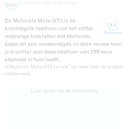
12 april 2023, 17:36
6 min leestijd
Smartwatches
De Motorola Moto G73 is de
8.0
Oordopjes
krachtigste telefoon van het vijftal
Reviewscore
midrange toestellen dat Motorola
Tablets
begin dit jaar aankondigde. In deze review kom
je erachter wat deze telefoon van 299 euro
Community
allemaal in huis heeft.
Login
Over ons
Lees verder na de advertentie.