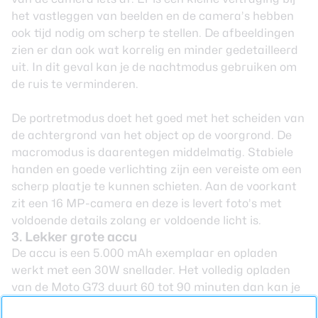
het vastleggen van beelden en de camera’s hebben
ook tijd nodig om scherp te stellen. De afbeeldingen
zien er dan ook wat korrelig en minder gedetailleerd
uit. In dit geval kan je de nachtmodus gebruiken om
de ruis te verminderen.
De portretmodus doet het goed met het scheiden van
de achtergrond van het object op de voorgrond. De
macromodus is daarentegen middelmatig. Stabiele
handen en goede verlichting zijn een vereiste om een
scherp plaatje te kunnen schieten. Aan de voorkant
zit een 16 MP-camera en deze is levert foto’s met
voldoende details zolang er voldoende licht is.
3. Lekker grote accu
De accu is een 5.000 mAh exemplaar en opladen
werkt met een 30W snellader. Het volledig opladen
van de Moto G73 duurt 60 tot 90 minuten dan kan je
er weer een dag tegenaan bij gemiddeld gebruik.
De snelle instellingen op de Moto G73 zien er net zo uit