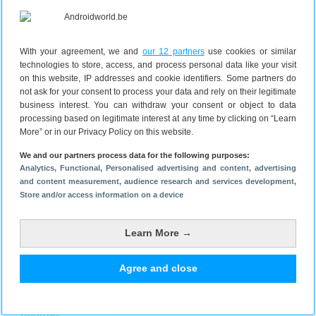
als op de Pixel-telefoons van Google
4. Android zoals het hoort, maar…
Er zijn veel fabrikanten die ervoor kiezen om weinig
aan te passen aan de Androidsoftware zoals Google
With your agreement, we and
our 12 partners
use cookies or similar
technologies to store, access, and process personal data like your visit
het aanbiedt. Motorola is daar eentje van en de Moto
on this website, IP addresses and cookie identifiers. Some partners do
G73 is daar weer een perfect voorbeeld van. De
not ask for your consent to process your data and rely on their legitimate
telefoon draait op Android 13 inclusief Motorola’s
business interest. You can withdraw your consent or object to data
processing based on legitimate interest at any time by clicking on “Learn
eigen MY UX-softwareschil. Die lijkt, zoals we ervan
More” or in our Privacy Policy on this website.
gewend zijn, sterk op een pure Android-ervaring. De
MY UX-softwareschil is prettig om mee te werken en
We and our partners process data for the following purposes:
Analytics
, Functional
, Personalised advertising and content, advertising
oogt lekker modern en fris.
and content measurement, audience research and services development
,
Wel voegt Motorola wat apps toe
Store and/or access information on a device
maar die zijn meer dan welkom.
Zo is er de Moto-app met de vele
Learn More →
personalisatiefuncties en handige
gebaren om bijvoorbeeld een
Agree and close
screenshot te maken of de
zaklamp aan te zetten. De
Android 14
Games-app is ook weer van de
update-