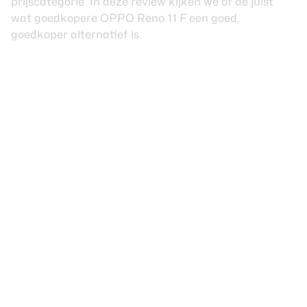
prijscategorie. In deze review kijken we of de juist
wat goedkopere OPPO Reno 11 F een goed,
goedkoper alternatief is.