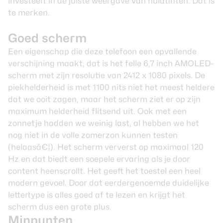
investeert in de juiste weergave van huidtinten. Dat is
te merken.
Goed scherm
Een eigenschap die deze telefoon een opvallende
verschijning maakt, dat is het felle 6,7 inch AMOLED-
scherm met zijn resolutie van 2412 x 1080 pixels. De
piekhelderheid is met 1100 nits niet het meest heldere
dat we ooit zagen, maar het scherm ziet er op zijn
maximum helderheid flitsend uit. Ook met een
zonnetje hadden we weinig last, al hebben we het
nog niet in de volle zomerzon kunnen testen
(helaasâ€¦). Het scherm ververst op maximaal 120
Hz en dat biedt een soepele ervaring als je door
content heenscrollt. Het geeft het toestel een heel
modern gevoel. Door dat eerdergenoemde duidelijke
lettertype is alles goed af te lezen en krijgt het
scherm dus een grote plus.
Minpunten