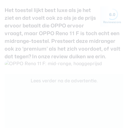
Het toestel lijkt best luxe als je het
Smartwatches
6.0
ziet en dat voelt ook zo als je de prijs
Reviewscore
Oordopjes
ervoor betaalt die OPPO ervoor
vraagt, maar OPPO Reno 11 F is toch echt een
Tablets
midrange-toestel. Presteert deze midranger
ook zo ‘premium’ als het zich voordoet, of valt
Community
dat tegen? In onze review duiken we erin.
Login
Over ons
Lees verder na de advertentie.