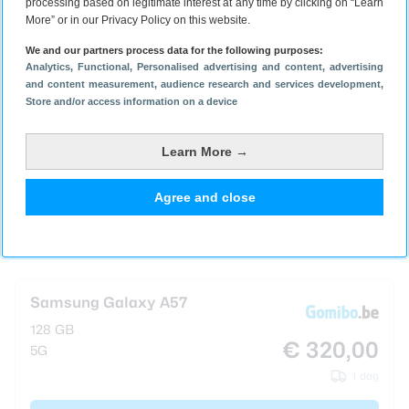
Samsung Galaxy A57 kopen
processing based on legitimate interest at any time by clicking on “Learn
More” or in our Privacy Policy on this website.
Samsung Galaxy A57 verschijnt in de kleuren
Awesome Gray, Awesome Navy, Awesome Icyblue en
We and our partners process data for the following purposes:
Analytics
, Functional
, Personalised advertising and content, advertising
Awesome Lilac. Hij is verkrijgbaar vanaf 10 april voor
and content measurement, audience research and services development
,
een adviesprijs van 529 euro voor de variant met 8
Store and/or access information on a device
GB werkgeheugen en 128 GB opslaggeheugen, 589
euro voor de variant met 8 GB werkgeheugen en 256
Learn More →
GB opslaggeheugen en 769 euro voor de versie met
12 GB werkgeheugen en 512 GB opslaggeheugen.
Agree and close
Samsung Galaxy A57 deals
Samsung Galaxy A57
128 GB
€ 320,00
5G
1 dag