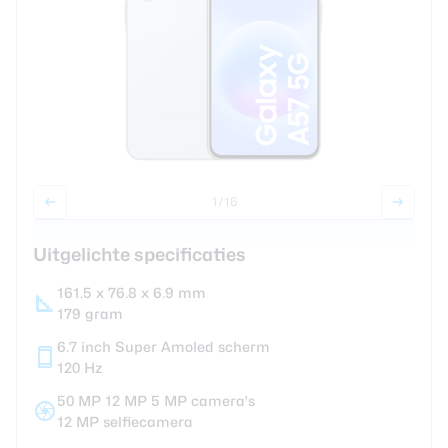
Smartwatches
Oordopjes
Tablets
Community
1
/16
Uitgelichte specificaties
Login
Over ons
161.5 x 76.8 x 6.9 mm
179 gram
6.7 inch Super Amoled scherm
120 Hz
50 MP 12 MP 5 MP camera's
12 MP selfiecamera