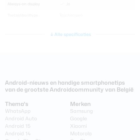
Always-on display
Ja
Toetsenbordtype
Touchscreen
Processor en geheugen
Alle specificaties
Chipset
Samsung Exynos 1680
CPU-kernen
Octa Core
CPU-snelheid
2.9 GHz
Android-nieuws en handige smartphonetips
Werkgeheugen
8 GB
van de grootste Androidcommunity van België
Interne opslag
128 GB
Thema's
Merken
Uitbreidbaar geheugen
Nee
WhatsApp
Samsung
Android Auto
Google
Camera achterkant
Android 15
Xiaomi
Android 14
Motorola
Aantal lenzen
3