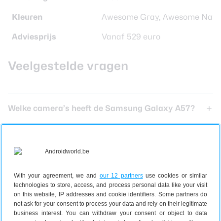
Kleuren
Awesome Gray, Awesome Navy,
Adviesprijs
Vanaf 529 euro
Veelgestelde vragen
Welke camera’s heeft de Samsung Galaxy A57?
Welke processor heeft de Samsung Galaxy A57?
Hoe groot is de Samsung Galaxy A57?
With your agreement, we and
our 12 partners
use cookies or similar
technologies to store, access, and process personal data like your visit
on this website, IP addresses and cookie identifiers. Some partners do
not ask for your consent to process your data and rely on their legitimate
business interest. You can withdraw your consent or object to data