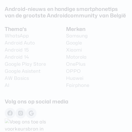
Camera 1 - Optische zoom
Ja
Android-nieuws en handige smartphonetips
van de grootste Androidcommunity van België
Videoresolutie
3840 x 2160 (4K)
Video Framerate
60 fps
Thema's
Merken
WhatsApp
Samsung
Flitser
Ja
Android Auto
Google
Flitstype
Dual LED
Android 15
Xiaomi
Android 14
Motorola
Camera 2 - Type lens
Groothoeklens
Google Play Store
OnePlus
Camera 2 - Aantal
Google Asistent
OPPO
12 MP
megapixel
AW Basics
Huawei
AI
Fairphone
Camera 2 - Diafragma
F/2.2
Camera 2 -
Nee
Volg ons op social media
Beeldstabilisatie
Camera 2 - Optische zoom
Nee
Camera 3 - Type lens
Telelens