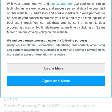
worden opgeladen met een vermogen van 45W. De
With your agreement, we and
our 12 partners
use cookies or similar
technologies to store, access, and process personal data like your visit
verwachting is dat de telefoon hier twee dagen mee
on this website, IP addresses and cookie identifiers. Some partners do
zou kunnen.
not ask for your consent to process your data and rely on their legitimate
Samsung Galaxy S23 Plus kopen
business interest. You can withdraw your consent or object to data
processing based on legitimate interest at any time by clicking on “Learn
De Samsung Galaxy S23 Plus is verkrijgbaar in de
More” or in our Privacy Policy on this website.
kleuren Black, Cream, Green en Lavender vanaf 1199
We and our partners process data for the following purposes:
euro. Je kan kiezen uit verschillende
Analytics
, Functional
, Personalised advertising and content, advertising
opslagmogelijkheden. Check hieronder de actuele
and content measurement, audience research and services development
,
prijzen.
Store and/or access information on a device
De populairste artikelen over de Samsung Galaxy
S23 Plus
Learn More →
Neemt Samsung Galaxy S23 afscheid van eigen
Exynos-processor?
Agree and close
‘Samsung Galaxy S23-serie verschijnt in februari
2023’
‘Samsung lost dit probleem van Galaxy S22 niet op bij
de S23’
Eerste Samsung Galaxy S23(+)-renders gelekt:
vlakke achterkant