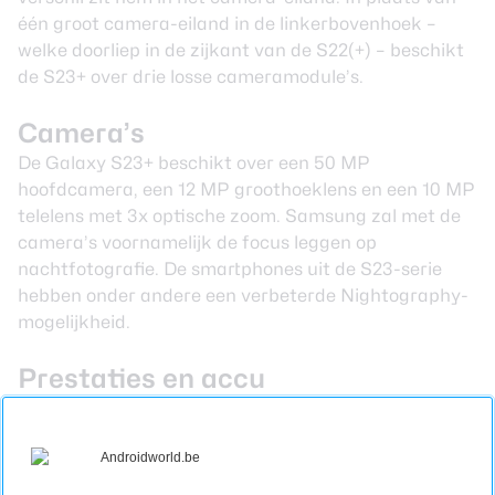
één groot camera-eiland in de linkerbovenhoek –
welke doorliep in de zijkant van de S22(+) – beschikt
de S23+ over drie losse cameramodule’s.
Camera’s
De Galaxy S23+ beschikt over een 50 MP
hoofdcamera, een 12 MP groothoeklens en een 10 MP
telelens met 3x optische zoom. Samsung zal met de
camera’s voornamelijk de focus leggen op
nachtfotografie. De smartphones uit de S23-serie
hebben onder andere een verbeterde Nightography-
mogelijkheid.
Prestaties en accu
De S23+ draait op de Qualcomm Snapdragon 8 Gen
2-chip for Galaxy. Het gaat hierbij om een speciale en
opgevoerde variant van de normale 8 Gen 2-chip.
De accu van het toestel is 4700 mAh groot en kan