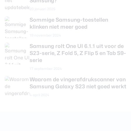
Samsung?
CPU-snelheid
3.20 GHz
20 januari 2025
Werkgeheugen
8 GB
Sommige Samsung-toestellen
Interne opslag
256 GB
klinken niet meer goed
Uitbreidbaar geheugen
Nee
19 november 2024
Samsung rolt One UI 6.1.1 uit voor de
Camera achterkant
S23-serie, Z Fold 5, Z Flip 5 en Tab S9-
serie
Aantal lenzen
3
17 september 2024
Camera 1 - Aantal
50 MP
Waarom de vingerafdrukscanner van
megapixel
Samsung Galaxy S23 niet goed werkt
Camera 1 - Diafragma
F/1.8
4 april 2024
Camera 1 - Autofocus
Ja
Camera 1 -
Ja
Beeldstabilisatie
Camera 1 - Digitale zoom
Ja