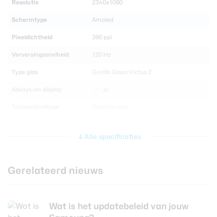
Resolutie
2340x1080
Schermtype
Amoled
Pixeldichtheid
390 ppi
Verversingssnelheid
120 Hz
Type glas
Gorilla Glass Victus 2
Always-on display
Ja
Toetsenbordtype
Touchscreen
Processor en geheugen
Alle specificaties
Chipset
Qualcomm Snapdragon 8 Gen 2
Gerelateerd nieuws
ARM 1x Cortex-X2 & 3x Cortex-A710 &
CPU
4x Cortex-A510
CPU-kernen
Octa Core
Wat is het updatebeleid van jouw