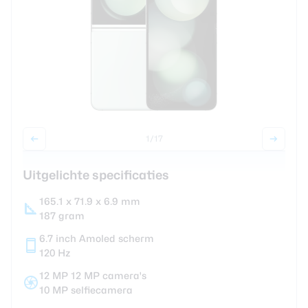
Smartwatches
Oordopjes
Tablets
Community
1
/17
Uitgelichte specificaties
Login
Over ons
165.1 x 71.9 x 6.9 mm
187 gram
6.7 inch Amoled scherm
120 Hz
12 MP 12 MP camera's
10 MP selfiecamera