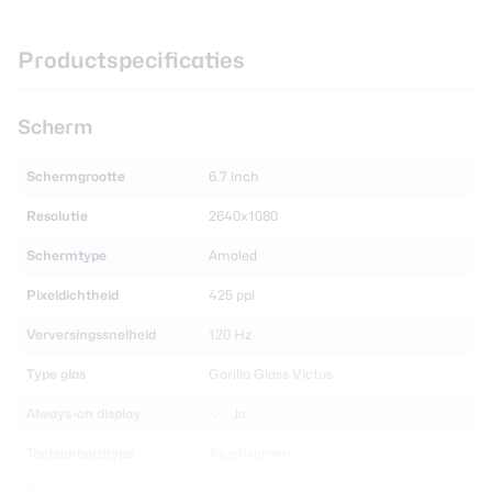
Productspecificaties
Scherm
Schermgrootte
6.7 inch
Resolutie
2640x1080
Schermtype
Amoled
Pixeldichtheid
425 ppi
Verversingssnelheid
120 Hz
Type glas
Gorilla Glass Victus
Always-on display
Ja
Toetsenbordtype
Touchscreen