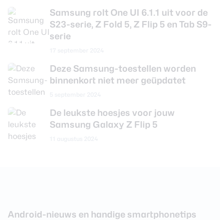
Videoresolutie
3840 x 2160 (4K)
Samsung rolt One UI 6.1.1 uit voor de
S23-serie, Z Fold 5, Z Flip 5 en Tab S9-
Video Framerate
30 fps
serie
Flitser
Ja
17 september 2024
Flitstype
Dual LED
Deze Samsung-toestellen worden
binnenkort niet meer geüpdatet
Camera 2 - Type lens
Standaard
5 september 2024
Camera 2 - Aantal
12 MP
megapixel
De leukste hoesjes voor jouw
Samsung Galaxy Z Flip 5
Camera 2 - Diafragma
F/2.2
11 augustus 2024
Camera 2 -
Nee
Beeldstabilisatie
Camera 2 - Optische zoom
Nee
Camera voorkant
Android-nieuws en handige smartphonetips