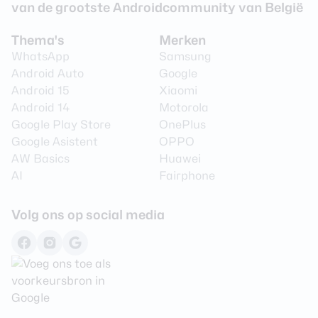
Aantal lenzen
1
van de grootste Androidcommunity van België
Camera 1 - Aantal
10 MP
Thema's
Merken
megapixel
WhatsApp
Samsung
Camera 1 - Type lens
Standaard
Android Auto
Google
Android 15
Xiaomi
Camera 1 - Diafragma
F/2.2
Android 14
Motorola
Camera 1 - Autofocus
Nee
Google Play Store
OnePlus
Google Asistent
OPPO
Camera 1 - Videoresolutie
3840 x 2160 (4K)
AW Basics
Huawei
AI
Fairphone
Audio
Volg ons op social media
3,5 mm hoofdtelefoon
Nee
aansluiting
Bluetooth stereo (A2DP)
Ja
Speaker
Stereo