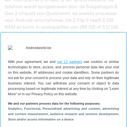
telefoon wordt aangedreven door de Snapdragon 8
Gen 2-chipset van Qualcomm, de snelste processor
voor Android-smartphones. De Z Flip 5 heeft 8 GB
RAM en komt in opslagopties van 256 GB of 512 GB.
De accu van de Flip 5 heeft een capaciteit van 3700
mAh en kan worden opgeladen met 25W vermogen.
Bovendien heeft de smartphone een IPX8-rating, wat
betekent dat het waterdicht is, maar niet beschermd
is tegen stof of andere vaste deeltjes zoals zand.
With your agreement, we and
our 12 partners
use cookies or similar
technologies to store, access, and process personal data like your visit
on this website, IP addresses and cookie identifiers. Some partners do
Samsung Galaxy Z Flip 5 kopen
not ask for your consent to process your data and rely on their legitimate
De Samsung Galaxy Z Flip 5 kun je direct reserveren
business interest. You can withdraw your consent or object to data
processing based on legitimate interest at any time by clicking on “Learn
bij onderstaande winkels vanaf 1199 euro in de
More” or in our Privacy Policy on this website.
kleuren Cream, Lavender, Mint en Graphite. Vanaf 11
augustus ligt de telefoon in de winkels. De Galaxy Z
We and our partners process data for the following purposes:
Analytics
, Functional
, Personalised advertising and content, advertising
Flip 5 is op Samsung.com Exclusive in nog meer
and content measurement, audience research and services development
,
kleuren beschikbaar. De Galaxy Z Flip 5 ligt vanaf 11
Store and/or access information on a device
augustus in de winkels.