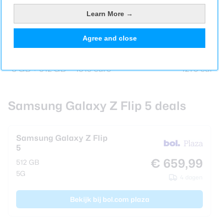
Samsung Galaxy Z Flip 5
Samsung 
Learn More →
8 GB + 128 GB
–
1099 euro
Agree and close
8 GB + 256 GB
1199 euro
1159 euro
8 GB + 512 GB
1319 euro
1279 euro
Samsung Galaxy Z Flip 5 deals
Samsung Galaxy Z Flip
5
€ 659,99
512 GB
5G
4 dagen
Bekijk bij bol.com plaza