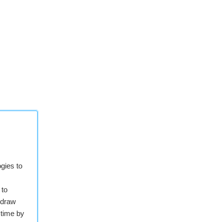
gies to
 to
hdraw
 time by