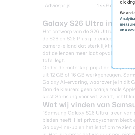
clickin
Adviesprijs
1.449 euro
We and o
Analytic
Galaxy S26 Ultra in detail
measure
on a dev
Het ontwerp van de S26 Ultra heeft ee
de S26 en S26 Plus grotendeels trouw b
camera-eiland dat sterk lijkt op dat van
dat de lenzen meer laat opvallen. Wel zo
tafel
legt.
Onder de motorkap prijkt de Snapdragon
uit 12 GB of 16 GB werkgeheugen. Samsu
Galaxy AI-ervaring, waarover je in dit
G
Dan de kleuren: geen oranje zoals Appl
kiest Samsung voor wit, zwart, lichtbla
Wat wij vinden van Sams
“Samsung Galaxy S26 Ultra is een van 
bieden heeft. Het privacyscherm biedt e
Galaxy-line-up en het is tof om te zien
is. Het is jammer dat we daar nog niet