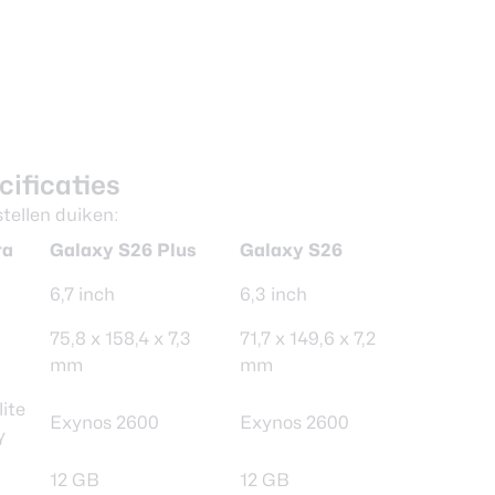
ificaties
tellen duiken:
ra
Galaxy S26 Plus
Galaxy S26
6,7 inch
6,3 inch
75,8 x 158,4 x 7,3
71,7 x 149,6 x 7,2
mm
mm
ite
Exynos 2600
Exynos 2600
y
12 GB
12 GB