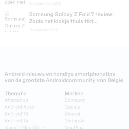
Camera achterkant
22 september 2025
Samsung Galaxy Z Fold 7 review:
Camera 1 - Aantal
200 MP
megapixel
Zoals het klokje thuis tikt…
15 augustus 2025
Camera 1 - Diafragma
F/1.7
Camera 2 - Type lens
Groothoeklens
Camera 2 - Aantal
12 MP
megapixel
Camera 2 - Diafragma
F/2.2
Android-nieuws en handige smartphonetips
Camera 3 - Type lens
Groothoeklens
van de grootste Androidcommunity van België
Camera 3 - Aantal
12 MP
megapixel
Thema's
Merken
WhatsApp
Samsung
Camera 3 - Diafragma
F/2.2
Android Auto
Google
Camera 4 - Type lens
Telelens
Android 15
Xiaomi
Android 14
Motorola
Camera 4 - Aantal
10 MP
Google Play Store
OnePlus
megapixel