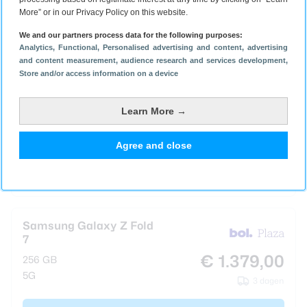
1 dag
More” or in our Privacy Policy on this website.
Bekijk bij Gomibo.be
We and our partners process data for the following purposes:
Analytics
, Functional
, Personalised advertising and content, advertising
and content measurement, audience research and services development
,
Store and/or access information on a device
Samsung Galaxy Z Fold
7
Learn More →
€ 1.355,99
256 GB
5G
2 dagen
Agree and close
Bekijk bij Alternate.be
Samsung Galaxy Z Fold
7
€ 1.379,00
256 GB
5G
3 dagen