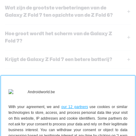
Wat zijn de grootste verbeteringen van de
Galaxy Z Fold 7 ten opzichte van de Z Fold 6?
Hoe groot wordt het scherm van de Galaxy Z
Fold 7?
Krijgt de Galaxy Z Fold 7 een betere batterij?
Samsung Galaxy Z Fold 7 deals
With your agreement, we and
our 12 partners
use cookies or similar
Samsung Galaxy Z Fold
technologies to store, access, and process personal data like your visit
7
on this website, IP addresses and cookie identifiers. Some partners do
not ask for your consent to process your data and rely on their legitimate
€ 1.308,00
256 GB
business interest. You can withdraw your consent or object to data
5G
processing based on legitimate interest at any time by clicking on “Learn