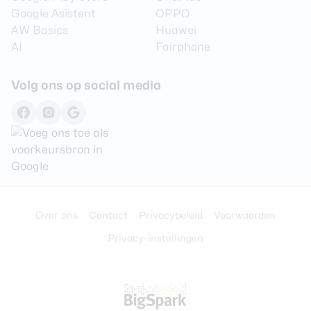
Google Asistent
OPPO
Camera 4 - Diafragma
F/2.4
AW Basics
Huawei
AI
Fairphone
Camera voorkant
Volg ons op social media
Camera 1 - Aantal
10 MP
megapixel
Camera 1 - Diafragma
F/2.2
Audio
3,5 mm hoofdtelefoon
Over ons
Contact
Privacybeleid
Voorwaarden
Nee
aansluiting
Privacy-instellingen
Bluetooth stereo (A2DP)
Ja
Speaker
Stereo
Vergelijk en bespaar