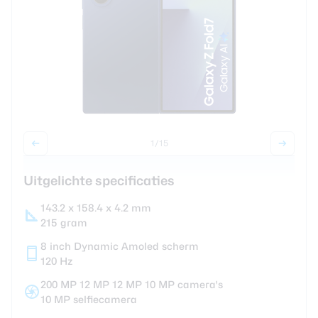
Smartwatches
Oordopjes
Tablets
Community
1
/15
Uitgelichte specificaties
Login
Over ons
143.2 x 158.4 x 4.2 mm
215 gram
8 inch Dynamic Amoled scherm
120 Hz
200 MP 12 MP 12 MP 10 MP camera's
10 MP selfiecamera