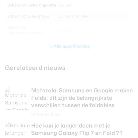
Scherm 2 - Schermgrootte
6.5 inch
Scherm 2: Schermtype
Dynamic Amoled
Scherm 2:
120 Hz
Verversingssnelheid
Alle specificaties
Processor en geheugen
Chipset
Qualcomm Snapdragon 8 Elite
Gerelateerd nieuws
CPU-kernen
Octa Core
CPU-snelheid
4.32 GHz
Motorola, Samsung en Google maken
Folds: dit zijn de belangrijkste
Werkgeheugen
12 GB
verschillen tussen de foldables
Interne opslag
256 GB
13 februari 2026
Uitbreidbaar geheugen
Nee
Hoe kun je langer doen met je
Samsung Galaxy Flip 7 en Fold 7?