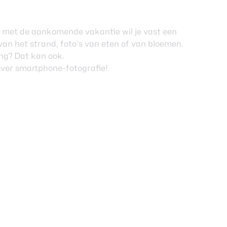
 met de aankomende vakantie wil je vast een
 van het
strand
, foto’s van
eten
of van
bloemen
.
ng
? Dat kan ook.
over
smartphone-fotografie
!