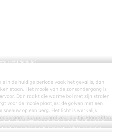
deze recht denk je?
ls in de huidige periode vaak het geval is, dan
okken staan. Het mooie van de zonsondergang is
e ervoor. Dan raakt die warme bol met zijn stralen
orgt voor de mooie plaatjes: de golven met een
 sneeuw op een berg. Het licht is werkelijk
ondergaat, dus ga vooral voor die tijd klaarzitten.
r, maar de scheve horizon is toch minder (al is dat op
grotere uitdaging natuurlijk)
t de zon al onder is: dan komen er ook soms mooie