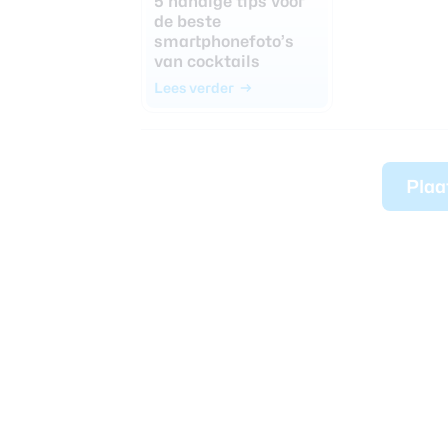
5 handige tips voor
de beste
smartphonefoto’s
van cocktails
Lees verder
Plaa