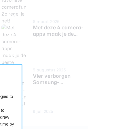
6 maart 2026
Met deze 4 camera-
apps maak je de
beste foto’s
5 augustus 2025
Vier verborgen
Samsung-
camerafuncties die je
moet kennen
gies to
 to
9 juli 2025
hdraw
 time by