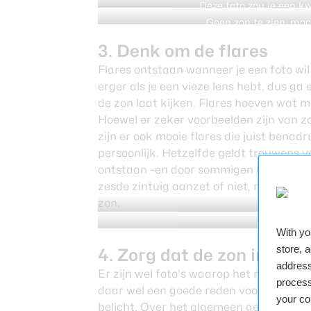
kleuren in 
Deze foto zou je een kw
Geen zon te zien, maar
3. Denk om de flares
Flares ontstaan wanneer je een foto wi
erger als je een vieze lens hebt, dus ga 
de zon laat kijken. Flares hoeven wat m
Hoewel er zeker voorbeelden zijn van z
zijn er ook mooie flares die juist benad
persoonlijk. Hetzelfde geldt trouwens v
ontstaan -en door sommigen worden aang
zesde zintuig aanzet of niet, maar soms
zon.
Net mooi
Dit is een k
With y
store, 
4. Zorg dat de zon in het 
address
Er zijn wel foto’s waarop het niet store
process
daar wel een goede reden voor zijn, zo
your co
belicht. Over het algemeen geldt echte