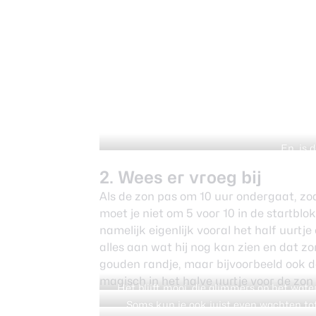
En, is 
2. Wees er vroeg bij
Als de zon pas om 10 uur ondergaat, zoa
moet je niet om 5 voor 10 in de startbl
namelijk eigenlijk vooral het half uurtj
alles aan wat hij nog kan zien en dat z
gouden randje, maar bijvoorbeeld ook de
magisch in het halve uurtje voor de zon 
Het blijft mooi, die glimmers op het wate
een boot wel een 
Soms kun je ook juist even wachten to