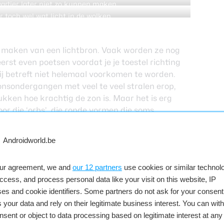
de lucht tevoorschijn.
artier later niet zo kunnen maken.
 toch wel wat licht in de wolken.
l maken van een lichtbron. Vaak worden ze nog
eerst even poetsen voordat je je toestel richting
ij betreft niet helemaal voorkomen te worden.
onsondergangen met veel te veel stralen erop,
rukken hoe krachtig de zon is. Maar het is erg
oor die ‘orbs’, die ronde vormen die soms
ezien voor geesten-. Het is aan jou of je je
 kan het best charmant zijn, zo’n extra cirkel
 toch, die stralen?
westie van iets te veel.
our agreement, we and
our 12 partners
use cookies or similar technolo
access, and process personal data like your visit on this website, IP
midden is
es and cookie identifiers. Some partners do not ask for your consent
nd is als de zon aan de zijkant zit, maar dan moet
 your data and rely on their legitimate business interest. You can wit
als een gebouw wat op fenomenale wijze word
nsent or object to data processing based on legitimate interest at any
r wel dat de zonsondergang het meest in het oog