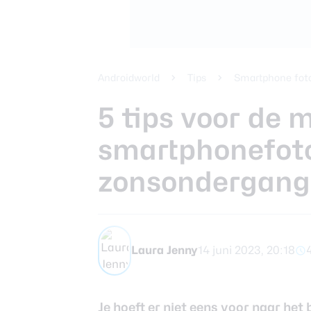
Xiaomi 14 Ult
Beste tablets
Smartphones
Smartwatches
Androidworld
Tips
Smartphone foto
5 tips voor de 
Oordopjes
smartphonefoto
Tablets
zonsondergang
Community
Laura Jenny
14 juni 2023, 20:18
Login
Over ons
Je hoeft er niet eens voor naar he