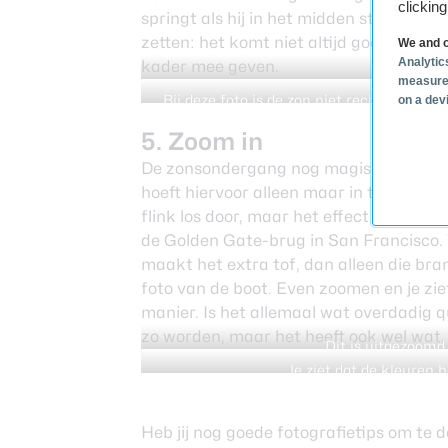
clickin
springt als hij in het midden staat. Je k
zetten: het komt niet altijd goed uit de 
We and o
Analytic
kader mee geven.
Een n
measure
Bij deze foto is de zon niet recht, maar 
on a dev
sn
5. Zoom in
De zonsondergang nog magischer maken 
hoeft hiervoor alleen maar in te zoome
flink los door, maar het effect kan heel 
de Golden Gate-brug in San Francisco. Vo
maakt het extra tof, dan alleen die bran
foto van de boot. Even zoomen en je zi
manier. Is het allemaal wat overdadig 
zo worden, maar het heeft ook wel wat.
Dit is uitgezoomd,
Je ziet dat de kleuren h
Heb jij nog goede fotografietips om te 