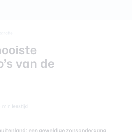
ra review
grafie
mooiste
’s van de
4 min leestijd
t buitenland: een geweldige zonsondergang