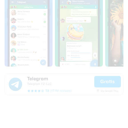
Telegram
Gratis
Telegram FZ-LLC
7.8
(17.1M reviews)
Via Google Play