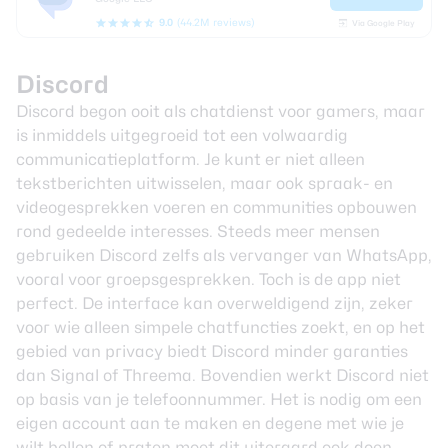
9.0
(44.2M reviews)
Via Google Play
Discord
Discord begon ooit als chatdienst voor gamers, maar
is inmiddels uitgegroeid tot een volwaardig
communicatieplatform. Je kunt er niet alleen
tekstberichten uitwisselen, maar ook spraak- en
videogesprekken voeren en communities opbouwen
rond gedeelde interesses. Steeds meer mensen
gebruiken Discord zelfs als vervanger van WhatsApp,
vooral voor groepsgesprekken. Toch is de app niet
perfect. De interface kan overweldigend zijn, zeker
voor wie alleen simpele chatfuncties zoekt, en op het
gebied van privacy biedt Discord minder garanties
dan Signal of Threema. Bovendien werkt Discord niet
op basis van je telefoonnummer. Het is nodig om een
eigen account aan te maken en degene met wie je
wilt bellen of praten moet dit uiteraard ook doen.