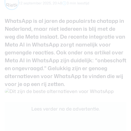
12 september 2025, 20:48
3 min leestijd
Smartwatches
WhatsApp is al jaren de populairste chatapp in
Oordopjes
Nederland, maar niet iedereen is blij met de
weg die Meta inslaat. De recente integratie van
Tablets
Meta AI in WhatsApp zorgt namelijk voor
gemengde reacties. Ook onder ons artikel over
Community
Meta AI in WhatsApp
zijn duidelijk: “onbeschoft
en ongevraagd.” Gelukkig zijn er genoeg
Login
alternatieven voor WhatsApp te vinden die wij
Over ons
voor je op een rij zetten.
Lees verder na de advertentie.