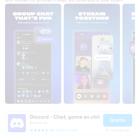
Discord - Chat, game en chil
Gratis
Discord Inc.
9.0
(6.9M reviews)
Via Google Play