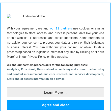
With your agreement, we and
our 12 partners
use cookies or similar
technologies to store, access, and process personal data like your visit
on this website, IP addresses and cookie identifiers. Some partners do
not ask for your consent to process your data and rely on their legitimate
business interest. You can withdraw your consent or object to data
Google Berichten
processing based on legitimate interest at any time by clicking on “Learn
More” or in our Privacy Policy on this website.
Google Berichten staat standaard op bijn alle
Android-telefoons geïnstalleerd en is een combinatie
We and our partners process data for the following purposes:
Analytics
, Functional
, Personalised advertising and content, advertising
van SMS en RCS (Rich Communication Services),
and content measurement, audience research and services development
,
Het oogt nog lang niet zo mooi als WhatsApp of de
Store and/or access information on a device
andere genoemde apps, maar kan wel steeds meer.
Denk aan groepsgesprekken starten, media
Learn More →
verzenden en verzendbevestigingen zien. Omdat de
app vaak standaard op Android-telefoons staat, is de
Agree and close
overstap bovendien eenvoudig. Het nadeel is dat niet