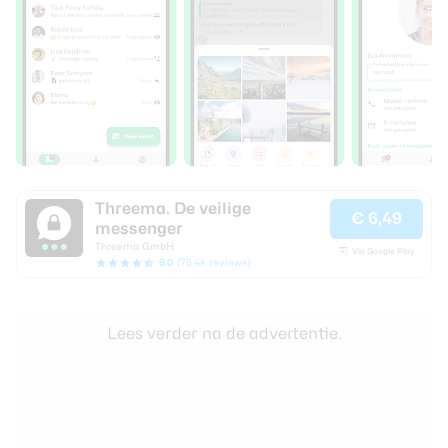
Threema. De veilige
€ 6,49
messenger
Threema GmbH
Via Google Play
9.0
(75.4k reviews)
Lees verder na de advertentie.