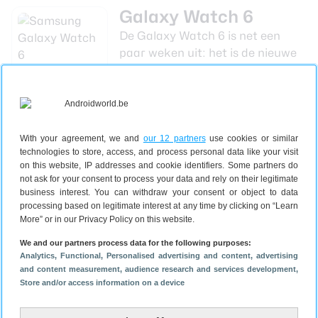
Galaxy Watch 6
De Galaxy Watch 6 is net een
paar weken uit: het is de nieuwe
smartwatch van Samsung en hij
is onder andere doorontwikkeld
op slaapmogelijkheden. Dat is ook
waardoor die Alleen Horloge-
modus niet per se heel handig is
With your agreement, we and
our 12 partners
use cookies or similar
Samsung
technologies to store, access, and process personal data like your visit
om elke nacht in te schakelen,
Galaxy Watch 6
on this website, IP addresses and cookie identifiers. Some partners do
aangekondigd:
mocht je graag je slaap
not ask for your consent to process your data and rely on their legitimate
lichtgewicht
bijhouden. Ook is er een
Galaxy
business interest. You can withdraw your consent or object to data
met grotere
Watch 6 Classic
, die als grote plus
processing based on legitimate interest at any time by clicking on “Learn
accu
More” or in our Privacy Policy on this website.
de draairing heeft ter bediening.
Lees verder
Heb jij een Samsung Galaxy
We and our partners process data for the following purposes:
Watch 6 en ben je blij met deze
Analytics
, Functional
, Personalised advertising and content, advertising
and content measurement, audience research and services development
,
modus? Laat nu achter waarvoor jij hem zou
Store and/or access information on a device
gebruiken.