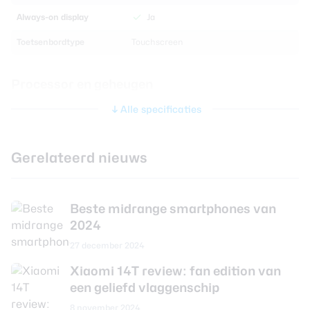
Always-on display
Ja
Toetsenbordtype
Touchscreen
Processor en geheugen
Alle specificaties
Chipset
MediaTek Dimensity 8300 Ultra
CPU-kernen
Octa Core
Gerelateerd nieuws
CPU-snelheid
3.35 GHz
Grafische chip
ARM Mali G615-MC6
Beste midrange smartphones van
Werkgeheugen
12 GB
2024
Interne opslag
256 GB
27 december 2024
Uitbreidbaar geheugen
Nee
Xiaomi 14T review: fan edition van
een geliefd vlaggenschip
Camera achterkant
8 november 2024