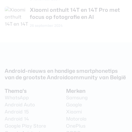
Xiaomi onthult 14T en 14T Pro met
Aantal lenzen
3
focus op fotografie en AI
Camera 1 - Aantal
50 MP
26 september 2024
megapixel
Camera 1 - Diafragma
F/1.7
Camera 1 - Autofocus
Ja
Camera 1 -
Ja
Beeldstabilisatie
Android-nieuws en handige smartphonetips
Camera 1 - Digitale zoom
Ja
van de grootste Androidcommunity van België
Videoresolutie
3840 x 2160 (4K)
Thema's
Merken
Video Framerate
60 fps
WhatsApp
Samsung
Android Auto
Google
Flitser
Ja
Android 15
Xiaomi
Flitstype
LED
Android 14
Motorola
Google Play Store
OnePlus
Camera 2 - Type lens
Groothoeklens