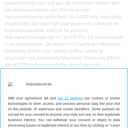
pixeldichtheid van 446 ppi. De schermen bieden een
verversingssnelheid van 144 Hz en een
indrukwekkende helderheid van 4000 nits, waardoor
ze geschikt zijn voor het weergeven van scherpe en
levendige beelden, zelfs in fel zonlicht.
Het verschil tussen de 14T en 14T Pro zit voornamelijk
in de processoren. De Xiaomi 14T heeft een Mediatek
Dimensity 8300-chip, terwijl de Pro-versie is
uitgerust met de snellere Mediatek Dimensity 9300+,
die tot 37% betere prestaties levert dan zijn
voorganger. Deze snellere chip maakt vooral op het
gebied van AI een groot verschil, waardoor
geavanceerde functies zoals beeldverwerking en
nachtfotografie sneller en efficiënter verlopen.
Fotografie staat centraal in beide toestellen, dankzij
With your agreement, we and
our 12 partners
use cookies or similar
technologies to store, access, and process personal data like your visit
een samenwerking met Leica. Beide versies
on this website, IP addresses and cookie identifiers. Some partners do
beschikken over een drievoudig camerasysteem met
not ask for your consent to process your data and rely on their legitimate
een 50 megapixel hoofdcamera, een 50 megapixel
business interest. You can withdraw your consent or object to data
processing based on legitimate interest at any time by clicking on “Learn
telelens, en een 12 megapixel ultragroothoeklens.