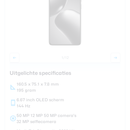
Smartwatches
Oordopjes
Tablets
Community
1
/12
Uitgelichte specificaties
Login
Over ons
160.5 x 75.1 x 7.8 mm
195 gram
6.67 inch OLED scherm
144 Hz
50 MP 12 MP 50 MP camera's
32 MP selfiecamera