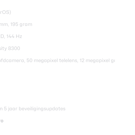
erOS)
,8 mm, 195 gram
D, 144 Hz
ity 8300
fdcamera, 50 megapixel telelens, 12 megapixel groothoek
 5 jaar beveiligingsupdates
ro