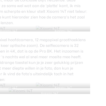
, maar de conclusie blijft hetzelfde: deze
d ze soms wel wat aan de ‘platte’ kant, ik mis
scherpte en kleur stelt Xiaomi 14T niet teleur:
Je kunt hieronder zien hoe de camera’s het zoal
a-lenzen.
Xiaomi 14T
Xiaomi 14T
ixel hoofdcamera, 12 megapixel groothoeklens
 keer optische zoom). De selfiecamera is 32
 in 4K, dat is op de Pro 8K. Het inzoomen is
 er ‘s nachts wel al snel meer moeite mee heeft.
drange toestel kun je je zeer gelukkig prijzen
 meer diepte willen in je foto, dan kun je
k vind de foto’s uiteindelijk toch in het
en:
Xiaomi 14T
Xiaomi 14T
Xiaomi 14T