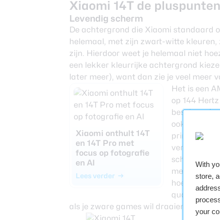
Xiaomi 14T de pluspunte
Levendig scherm
De achtergrond die Xiaomi standaard op d
helemaal, met zijn zwart-witte kleuren
zijn. Hierdoor weet je helemaal niet ho
een lekker kleurrijke achtergrond kiez
later meer), want dan zie je veel meer 
Het is een A
op 144 Hertz
bescherming 
ook wel tege
Xiaomi onthult 14T
prima in orde
en 14T Pro met
verversingss
focus op fotografie
scherm, dus 
en AI
With y
mee dat er e
Lees verder
store, 
hoewel het sc
address
qua rekenkra
process
als je zware games wil draaien. Doe je d
your co