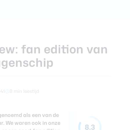
ra review
ew: fan edition van
ggenschip
:41
8 min leestijd
genoemd als een van de
ar. We waren ook in onze
8.3