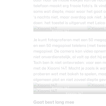
daar naar de mooie kiekjes van de nacht
telefoon maakt erg fraaie foto’s. Ik vin
soms wat diepte, maar waar het gaat om 
‘s nachts niet, maar overdag ook niet. 
doen: het toestel is uitgerust met Leic
Xiaomi 14T
Je kunt fotograferen met een 50 megap
en een 50 megapixel telelens (met twee
megapixel. De camera kan video opnemen
niet onverdienstelijk, al valt op dat hij
Toch ben ik niet ontevreden: voor een mi
met de Xiaomi 14T. Mocht je zoals ik wat
proberen wat met bokeh te spelen, maar i
algemeen plat en niet zoveel diepte gev
Xiaomi 14T
Xiaomi 14T
Gaat best lang mee