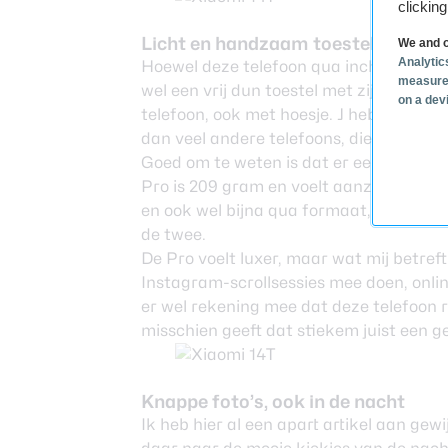
clickin
Licht en handzaam toestel
We and o
Analytic
Hoewel deze telefoon qua inch niet veel k
measure
wel een vrij dun toestel met zijn 7,8 mil
on a dev
telefoon, ook met hoesje. J hebt uiteind
dan veel andere telefoons, die al gau
Goed om te weten is dat er een gewone e
Pro is 209 gram en voelt aanzienlijk zw
en ook wel bijna qua formaat, het gevoe
de twee.
De Pro voelt luxer, maar wat mij betreft
Instagram-scrollsessies mee doen, online
er wel rekening mee dat deze telefoon 
misschien geeft dat stiekem juist een g
Knappe foto’s, ook in de nacht
Ik heb hier al een apart artikel aan gew