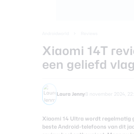
Xiaomi 14 Ult
Beste tablets
Smartphones
Smartwatches
Androidworld
Reviews
Xiaomi 14T revi
Oordopjes
een geliefd vla
Tablets
Community
Laura Jenny
8 november 2024, 22
Login
Xiaomi 14 Ultra wordt regelmatig 
Over ons
beste Android-telefoons van dit ja