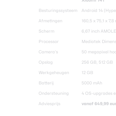
Xiaomi 14T
Besturingssysteem
Android 14 (Hyp
Afmetingen
160,5 x 75,1 x 7
Scherm
6,67 inch AMOLE
Processor
Mediatek Dimens
Camera’s
50 megapixel hoo
Opslag
256 GB, 512 GB
Werkgeheugen
12 GB
Batterij
5000 mAh
Ondersteuning
4 OS-upgrades en
Adviesprijs
vanaf 649,99 eu