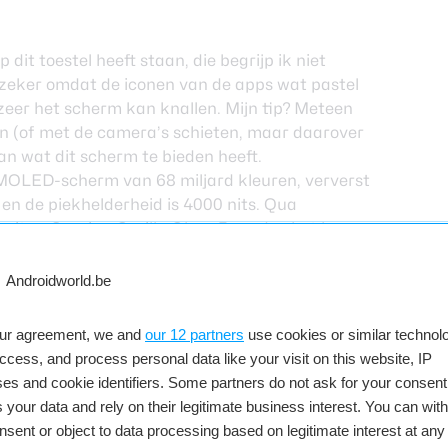
n
it toestel heeft staan, die begrijp ik niet
, zeker omdat de iconen van de apps wat pastel
ezeer het scherm kan knallen. Mijn tip? Meteen
en (of met de camera’s schieten, maar daarover
van wat dit scherm te bieden heeft.
MOLED-scherm van 68 miljard kleuren, ververst
 en de piekhelderheid is 4000 nits. Qua
zit er Corning Gorilla Glass 5 op, dus het kan
n een stootje (de IP-rating is met IP-68 ook
). Het scrollt lekker met zo’n hoge
nelheid, zeker in combinatie met zo’n levendig
een grote plus voor Xiaomi. Houd er wel rekening
our agreement, we and
our 12 partners
use cookies or similar technolo
en MediaTek Dimensity 9300-processor inzit, dus
access, and process personal data like your visit on this website, IP
herm toont alsof hij alles kan, zal de telefoon
es and cookie identifiers. Some partners do not ask for your consent
cht niet altijd helemaal meekomen, zeker niet
 your data and rely on their legitimate business interest. You can wit
at echter niet, dan merk je er weinig van.
nsent or object to data processing based on legitimate interest at any