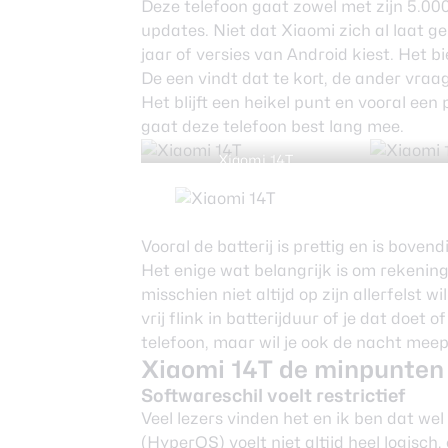
Deze telefoon gaat zowel met zijn 5.000
updates. Niet dat Xiaomi zich al laat ge
jaar of versies van Android kiest. Het 
De een vindt dat te kort, de ander vraag
Het blijft een heikel punt en vooral ee
gaat deze telefoon best lang mee.
Xiaomi 14T
Vooral de batterij is prettig en is bove
Het enige wat belangrijk is om rekening
misschien niet altijd op zijn allerfelst wi
vrij flink in batterijduur of je dat doet
telefoon, maar wil je ook de nacht mee
Xiaomi 14T de minpunten
Softwareschil voelt restrictief
Veel lezers vinden het en ik ben dat we
(HyperOS) voelt niet altijd heel logisch