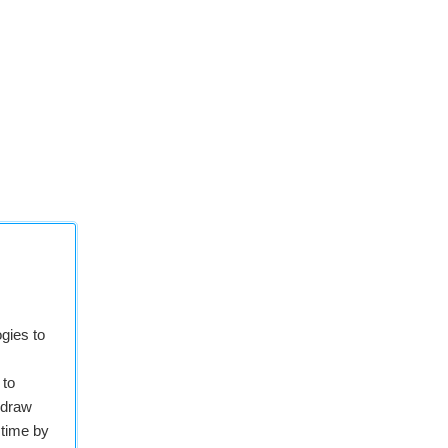
gies to
 to
hdraw
 time by