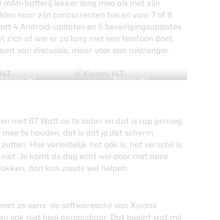
 mAh-batterij lekker lang mee als met zijn
lden naar zijn concurrenten toe en voor 7 of 8
biedt 4 Android-updates en 5 beveiligingsupdates.
t zich af wie er zo lang met een telefoon doet.
n punt van discussie, maar voor een midranger
Xiaomi 14T
Xiaomi 14T
ndien met 67 Watt op te laden en dat is rap genoeg.
 mee te houden, dat is dat je dat scherm
l zetten. Hoe verleidelijk het ook is, het verschil is
 of niet. Je komt de dag echt wel door met deze
pakken, dan kan zoiets wel helpen.
l met ze eens: de softwareschil van Xiaomi
, en ook niet heel aanpasbaar. Dat begint wat mij