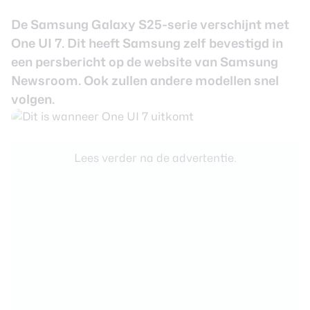
De Samsung Galaxy S25-serie verschijnt met
Smartwatches
One UI 7. Dit heeft Samsung zelf bevestigd in
Oordopjes
een persbericht op de website van
Samsung
Newsroom
. Ook zullen andere modellen snel
Tablets
volgen.
Community
Lees verder na de advertentie.
Login
Over ons