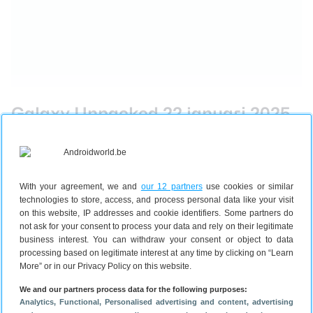
Galaxy Unpacked 22 januari 2025
Vanavond om zeven uur zal Samsung waarschijnlijk
de Samsung Galaxy S25-serie onthullen tijdens
Galaxy Unpacked. Hier op Androidworld zullen we
daar natuurlijk uitgebreid verslag van doen. Wil je
With your agreement, we and
our 12 partners
use cookies or similar
zelf meekijken? Dat kan! Op YouTube kun je het
technologies to store, access, and process personal data like your visit
on this website, IP addresses and cookie identifiers. Some partners do
event live volgen.
not ask for your consent to process your data and rely on their legitimate
business interest. You can withdraw your consent or object to data
processing based on legitimate interest at any time by clicking on “Learn
More” or in our Privacy Policy on this website.
We and our partners process data for the following purposes:
Analytics
, Functional
, Personalised advertising and content, advertising