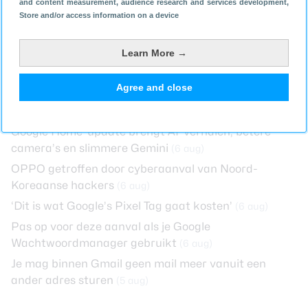
and content measurement, audience research and services development
,
Store and/or access information on a device
Learn More →
Agree and close
Kijk jij uit naar de Samsung Galaxy S25-modellen?
Google Home-update brengt AI-verhalen, betere
camera’s en slimmere Gemini
(6 aug)
OPPO getroffen door cyberaanval van Noord-
Koreaanse hackers
(6 aug)
‘Dit is wat Google’s Pixel Tag gaat kosten’
(6 aug)
Pas op voor deze aanval als je Google
Wachtwoordmanager gebruikt
(6 aug)
Je mag binnen Gmail geen mail meer vanuit een
ander adres sturen
(5 aug)