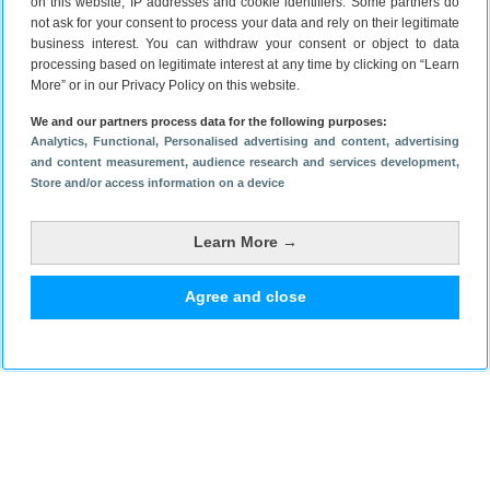
on this website, IP addresses and cookie identifiers. Some partners do
reactie achter in de comments.
not ask for your consent to process your data and rely on their legitimate
business interest. You can withdraw your consent or object to data
processing based on legitimate interest at any time by clicking on “Learn
More” or in our Privacy Policy on this website.
We and our partners process data for the following purposes:
Analytics
, Functional
, Personalised advertising and content, advertising
Dit is hoe lang
and content measurement, audience research and services development
,
Pixel Watch 3
Store and/or access information on a device
updates krijgt
Lees verder
Learn More →
Agree and close
Plaats een reactie