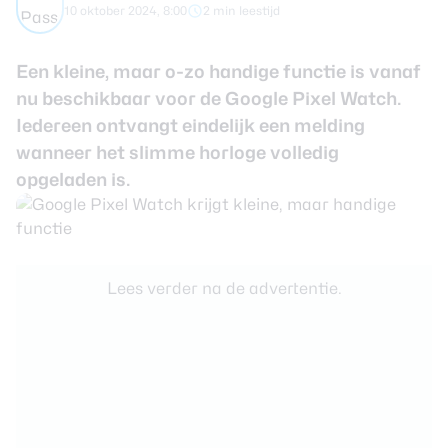
10 oktober 2024, 8:00
2 min leestijd
Smartwatches
Een kleine, maar o-zo handige functie is vanaf
Oordopjes
nu beschikbaar voor de Google Pixel Watch.
Iedereen ontvangt eindelijk een melding
Tablets
wanneer het slimme horloge volledig
opgeladen is.
Community
Login
Over ons
Lees verder na de advertentie.