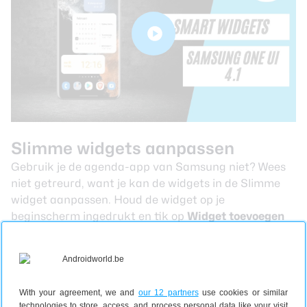
Slimme widgets aanpassen
Gebruik je de agenda-app van Samsung niet? Wees
niet getreurd, want je kan de widgets in de Slimme
widget aanpassen. Houd de widget op je
beginscherm ingedrukt en tik op
Widget toevoegen
aan Slimme widget
. Hier kan je widgets van andere
apps toevoegen. Tik op het tandwieltje
Instellingen
om Samsungs keuze aan te passen in
volgorde of verwijderen. Tik op
Huidige
With your agreement, we and
our 12 partners
use cookies or similar
widgetinstellingen
om de instellingen per widget aan
technologies to store, access, and process personal data like your visit