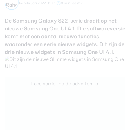
14 februari 2022, 12:02
3 min leestijd
Smartwatches
De Samsung Galaxy S22-serie draait op het
Oordopjes
nieuwe Samsung One UI 4.1. Die softwareversie
komt met een aantal nieuwe functies,
Tablets
waaronder een serie nieuwe widgets. Dit zijn de
drie nieuwe widgets in Samsung One UI 4.1.
Community
Login
Over ons
Lees verder na de advertentie.