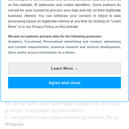
te passen. Je kan bij de klok-widget de stijl van de
on this website, IP addresses and cookie identifiers. Some partners do
klok, de achtergrondkleur en de doorzichtigheid
not ask for your consent to process your data and rely on their legitimate
business interest. You can withdraw your consent or object to data
ervan aanpassen. Aanpassen aan de donkere modus
processing based on legitimate interest at any time by clicking on “Learn
is hier ook mogelijk.
Slimme widgets aanpassen
More” or in our Privacy Policy on this website.
Slimme widgets op je beginscherm
We and our partners process data for the following purposes:
Analytics
, Functional
, Personalised advertising and content, advertising
zetten
and content measurement, audience research and services development
,
Store and/or access information on a device
Heb jij een telefoon van Samsung die op One UI 4.1
draait? Dan vind je de nieuwe widgets in het menu
Learn More →
dat tevoorschijn komt als je het beginscherm lang
ingedrukt houdt. Wat vind je van deze Slimme
widgets? Laat het ons weten in de reacties onder dit
Agree and close
artikel.
Ga naar het startscherm van je smartphone
Tik op een plek waar geen app is geplaatst, en houd
je vinger 4 seconden op het scherm
Er verschijnt nu een menu onderin je scherm, tik op
Widgets