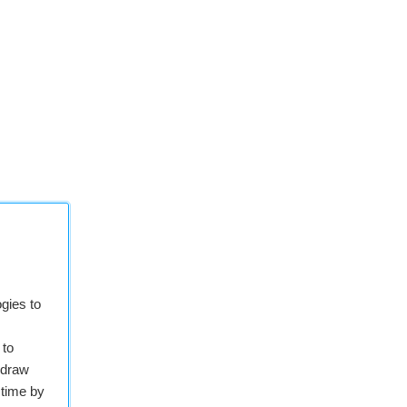
omm Snapdragon 8 Gen 1
GB
 1/1.56″, OIS, met f/1.9
 met f/2.4
telemacrocamera met f/2.4
gies to
 met f/2.5
 to
 mAh, 67W snelladen, 50W draadloos laden, 10W omgekee
hdraw
d 12, MIUI 13
 time by