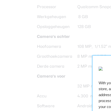
Processor
Qualcomm Snapd
Werkgeheugen
8 GB
Opslaggeheugen
128 GB
Camera’s achter
Hoofcamera
108 MP, 1/1.52″ m
Groothoekcamera
8 MP met f/2.2
Derde camera
2 MP macrocamer
Camera’s voor
With y
32 MP met f/2.5
store, 
address
Accu
4.300 mAh, 67W 
process
Software
Android 12, MIUI 
your co