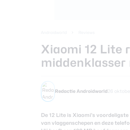
Xiaomi 14 Ult
Beste tablets
Smartphones
Smartwatches
Androidworld
Reviews
Xiaomi 12 Lite 
Oordopjes
middenklasser
Tablets
Community
Redactie Androidworld
26 oktobe
Login
De 12 Lite is Xiaomi’s voordeligste 
Over ons
van vlaggenschepen en deze telefo