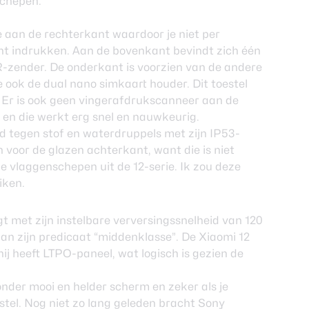
schepen.
te aan de rechterkant waardoor je niet per
nt indrukken. Aan de bovenkant bevindt zich één
R-zender. De onderkant is voorzien van de andere
e ook de dual nano simkaart houder. Dit toestel
 Er is ook geen vingerafdrukscanneer aan de
 en die werkt erg snel en nauwkeurig.
md tegen stof en waterdruppels met zijn IP53-
n voor de glazen achterkant, want die is niet
de vlaggenschepen uit de 12-serie. Ik zou deze
iken.
 met zijn instelbare verversingssnelheid van 120
an zijn predicaat “middenklasse”. De Xiaomi 12
ij heeft LTPO-paneel, wat logisch is gezien de
zonder mooi en helder scherm en zeker als je
stel. Nog niet zo lang geleden bracht Sony