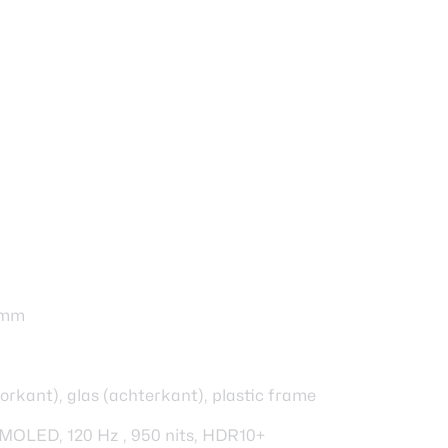
Xiaom
3 mm
152,7 
179 g
oorkant), glas (achterkant), plastic frame
Gorill
MOLED, 120 Hz , 950 nits, HDR10+
6,28 i