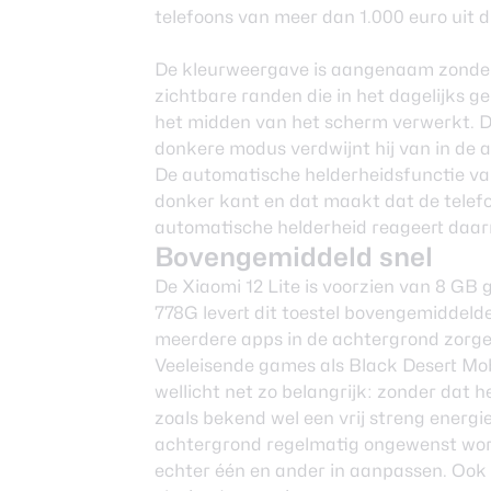
telefoons van meer dan 1.000 euro uit 
De kleurweergave is aangenaam zonder 
zichtbare randen die in het dagelijks ge
het midden van het scherm verwerkt. De
donkere modus verdwijnt hij van in de 
De automatische helderheidsfunctie van 
donker kant en dat maakt dat de telefoo
automatische helderheid reageert daarn
Bovengemiddeld snel
De Xiaomi 12 Lite is voorzien van 8 G
778G levert dit toestel bovengemiddeld
meerdere apps in de achtergrond zorge
Veeleisende games als Black Desert Mo
wellicht net zo belangrijk: zonder dat h
zoals bekend wel een vrij streng ener
achtergrond regelmatig ongewenst worde
echter één en ander in aanpassen. Ook 