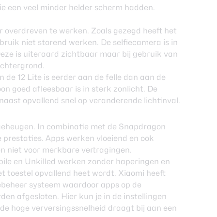
die een veel minder helder scherm hadden.
overdreven te werken. Zoals gezegd heeft het
bruik niet storend werken. De selfiecamera is in
ze is uiteraard zichtbaar maar bij gebruik van
achtergrond.
de 12 Lite is eerder aan de felle dan aan de
n goed afleesbaar is in sterk zonlicht. De
aast opvallend snel op veranderende lichtinval.
B geheugen. In combinatie met de Snapdragon
e prestaties. Apps werken vloeiend en ook
n niet voor merkbare vertragingen.
bile en Unkilled werken zonder haperingen en
et toestel opvallend heet wordt. Xiaomi heeft
giebeheer systeem waardoor apps op de
n afgesloten. Hier kun je in de instellingen
de hoge verversingssnelheid draagt bij aan een