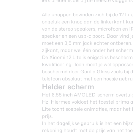
iets breder is als bij de meeste vlaggen
Alle knoppen bevinden zich bij de 12 Li
ongeluk een knop aan de linkerkant ku
van de stereo speakers, microfoon en I
speaker en een usb-c poort. Daar vind j
moet een 3,5 mm jack echter ontberen.
zijkant, maar wel één onder het scherm
De Xiaomi 12 Lite is enigszins bescher
kwalificering. Toch moet je wel oppasse
beschermd door Gorilla Glass zoals bij 
telefoon absoluut met een hoesje gebru
Helder scherm
Het 6,55 inch AMOLED-scherm overtuigt
Hz. Hiermee voldoet het toestel prima a
Lite toont soepele animaties, maar het h
prijs.
In het dagelijkse gebruik is het een bij
rekening houdt met de prijs van het toe