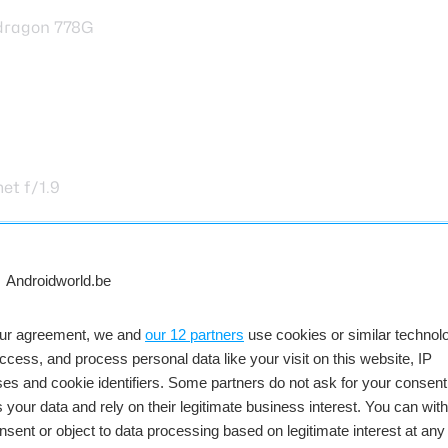
ragon 778G
Qualc
8
256 
et f/1.9
50 MP,
13 MP
a met f/2.4
5 MP 
our agreement, we and
our 12 partners
use cookies or similar technolo
32 MP
access, and process personal data like your visit on this website, IP
es and cookie identifiers. Some partners do not ask for your consent
snelladen
4.600
 your data and rely on their legitimate business interest. You can wit
13
Androi
nsent or object to data processing based on legitimate interest at any