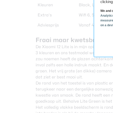
clickin
Kleuren
Black, Lite Green
We and o
Extra’s
Wifi 6, 5G, ster
Analytic
measure
Adviesprijs
Vanaf 449 euro
on a dev
Fraai maar kwetsbaar
De Xiaomi 12 Lite is in mijn opinie een p
3 kleuren en ons testmodel was in de va
zou noemen heeft de glazen achterkant 
inval zelfs een holle indruk maakt. En 
groen. Het vrij grote (en dikke) camera 
dat ziet er best mooi uit.
De rand van het toestel is van plastic e
terugkeer naar een dergelijke aanwezige
kwestie van smaak. De rand heeft een m
goedkoop uit. Behalve Lite Green is het 
Het volledig vlakke beeldscherm is rond