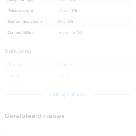
Releasedatum
22 juli 2025
Besturingssysteem
Wear OS
Compatibiliteit
Android & iOS
Behuizing
Gewicht
30 gram
Lengte
40 mm
Breedte
42 mm
Alle specificaties
Dikte
9 mm
Gerelateerd nieuws
Display
Schermgrootte
40 mm en 44 mm