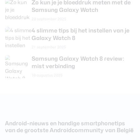
Zo kun je je bloeddruk meten met de
Vorm scherm
Rond
Samsung Galaxy Watch
Type scherm
Amoled
28 september 2025
4 slimme tips bij het instellen van je
Processor en geheugen
Galaxy Watch 8
21 september 2025
Chipset
Exynos W1000
Samsung Galaxy Watch 8 review:
Werkgeheugen
2 MB
mist verbinding
Opslagcapaciteit
32 GB
16 augustus 2025
Connectiviteit
Mobiel internet
Nee
NFC
Ja
Android-nieuws en handige smartphonetips
Bluetooth-versie
Bluetooth 5.3
van de grootste Androidcommunity van België