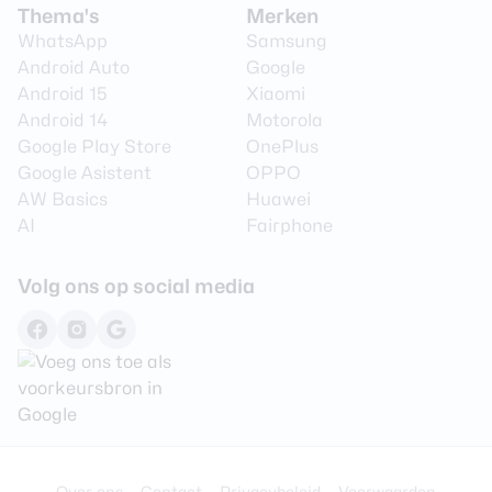
Thema's
Merken
Sensoren
WhatsApp
Samsung
Android Auto
Google
Accelerometer
Ja
Android 15
Xiaomi
Hartslagmeter
Ja
Android 14
Motorola
Google Play Store
OnePlus
Gyroscoop
Ja
Google Asistent
OPPO
GPS
Ja
AW Basics
Huawei
AI
Fairphone
Bloeddrukmeter
Nee
Zuurstofsaturatiemeter
Ja
Volg ons op social media
Barometer
Ja
Camera
Camera
Nee
Batterij
Over ons
Contact
Privacybeleid
Voorwaarden