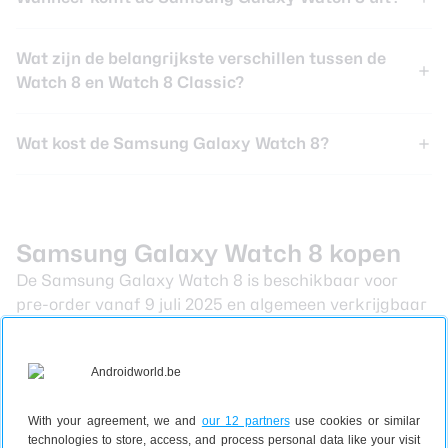
Wat zijn de belangrijkste verschillen tussen de
Watch 8 en Watch 8 Classic?
Wat kost de Samsung Galaxy Watch 8?
Samsung Galaxy Watch 8 kopen
De Samsung Galaxy Watch 8 is beschikbaar voor
pre-order vanaf 9 juli 2025 en algemeen verkrijgbaar
vanaf 22 juli 2025. De adviesprijs begint bij 379 euro
voor het 40 millimeter model en 409 euro voor het 44
millimeter model. Het toestel is verkrijgbaar in de
kleuren Graphite (grijs) en Silver (zilver).
With your agreement, we and
our 12 partners
use cookies or similar
technologies to store, access, and process personal data like your visit