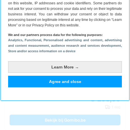
on this website, IP addresses and cookie identifiers. Some partners do
Samsung Galaxy Watch 8 deals
not ask for your consent to process your data and rely on their legitimate
business interest. You can withdraw your consent or object to data
processing based on legitimate interest at any time by clicking on “Learn
Samsung Galaxy
More” or in our Privacy Policy on this website.
Watch 8
We and our partners process data for the following purposes:
€ 202,95
40 mm
Analytics
, Functional
, Personalised advertising and content, advertising
and content measurement, audience research and services development
,
1 dag
Store and/or access information on a device
Bekijk bij Gomibo.be
Learn More →
Agree and close
Samsung Galaxy
Watch 8
€ 208,95
44 mm
1 dag
Bekijk bij Gomibo.be