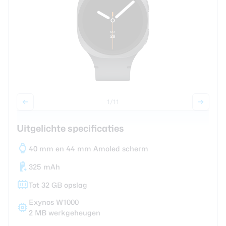
Smartwatches
Oordopjes
Tablets
Community
1
/11
Uitgelichte specificaties
Login
Over ons
40 mm en 44 mm Amoled scherm
325 mAh
Tot 32 GB opslag
Exynos W1000
2 MB werkgeheugen