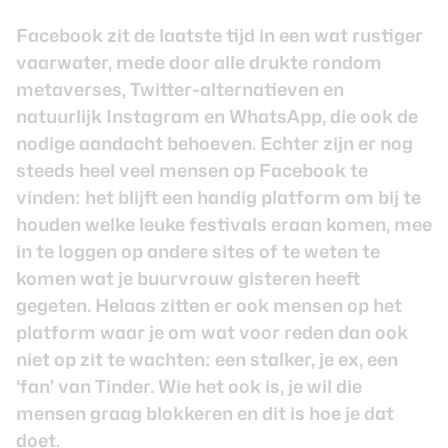
Facebook zit de laatste tijd in een wat rustiger
Smartwatches
vaarwater, mede door alle drukte rondom
Oordopjes
metaverses, Twitter-alternatieven en
natuurlijk Instagram en WhatsApp, die ook de
Tablets
nodige aandacht behoeven. Echter zijn er nog
steeds heel veel mensen op Facebook te
Community
vinden: het blijft een handig platform om bij te
houden welke leuke festivals eraan komen, mee
in te loggen op andere sites of te weten te
Login
komen wat je buurvrouw gisteren heeft
Over ons
gegeten. Helaas zitten er ook mensen op het
platform waar je om wat voor reden dan ook
niet op zit te wachten: een stalker, je ex, een
‘fan’ van Tinder. Wie het ook is, je wil die
mensen graag blokkeren en dit is hoe je dat
doet.