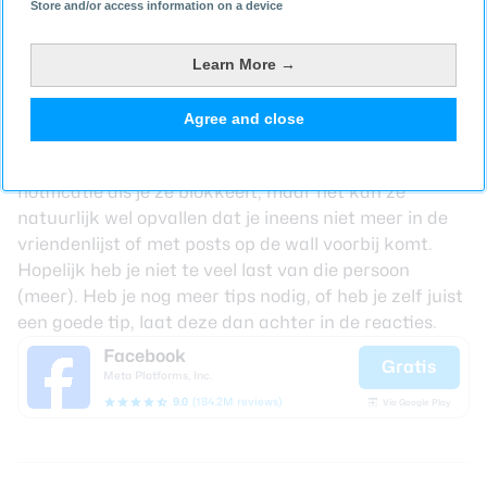
Store and/or access information on a device
Wil je specifieker weten wat de persoon die is
geblokkeerd niet meer kan zien? Dat zijn je profiel en
posts. Daarnaast kan de persoon je niet meer taggen
Learn More →
in post, je niet meer uitnodigen voor evenementen,
contact met je opnemen via
Facebook
Messenger, je
Agree and close
als vriend toevoegen en meldingen ontvangen over je
activiteit. Goed om te weten: mensen krijgen geen
notificatie als je ze blokkeert, maar het kan ze
natuurlijk wel opvallen dat je ineens niet meer in de
vriendenlijst of met posts op de wall voorbij komt.
Hopelijk heb je niet te veel last van die persoon
(meer). Heb je nog meer tips nodig, of heb je zelf juist
een goede tip, laat deze dan achter in de reacties.
Facebook
Gratis
Meta Platforms, Inc.
9.0
(184.2M reviews)
Via Google Play