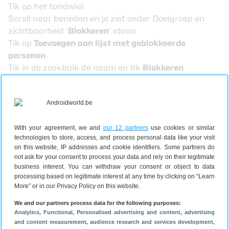
Tik op het tandwiel
Scroll naar beneden en je ziet onder Doelgroep en
zichtbaarheid ‘
Blokkeren
’ staan
Tik op
Toevoegen aan lijst met geblokkeerde
personen
Tik in de zoekbalk de naam en tik
Blokkeren
Wederom komt de pop-up in beeld om te vragen of je
het zeker weet, bevestig dit.
De persoon is nu geblokkeerd en kan met dit account
geen contact meer met je opnemen via Facebook.
With your agreement, we and
our 12 partners
use cookies or similar
technologies to store, access, and process personal data like your visit
Je kunt onder Instellingen -> Privacy -> Blokkeren
on this website, IP addresses and cookie identifiers. Some partners do
ook altijd de lijst raadplegen met mensen die je hebt
not ask for your consent to process your data and rely on their legitimate
geblokkeerd, zodat je eventueel kunt kiezen voor het
business interest. You can withdraw your consent or object to data
processing based on legitimate interest at any time by clicking on “Learn
deblokkeren van iemand, mocht die zijn leven hebben
More” or in our Privacy Policy on this website.
gebeterd.
Wat een geblokkeerd persoon niet
We and our partners process data for the following purposes:
Analytics
, Functional
, Personalised advertising and content, advertising
kan zien
and content measurement, audience research and services development
,