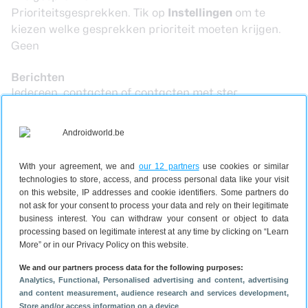
Prioriteitsgesprekken. Tik op
Instellingen
om te
kiezen welke gesprekken prioriteit moeten krijgen.
Geen
Berichten
Iedereen, contacten of contacten met ster
Geen
Herinneringen
Afspraken
With your agreement, we and
our 12 partners
use cookies or similar
Nu weet je hoe je ongestoord kunt genieten van een
technologies to store, access, and process personal data like your visit
serie of van je welverdiende nachtrust zonder dat je
on this website, IP addresses and cookie identifiers. Some partners do
not ask for your consent to process your data and rely on their legitimate
onbereikbaar bent voor de mensen die heel belangrijk
business interest. You can withdraw your consent or object to data
in je leven zijn. Gebruik jij de uitzonderingen van de
processing based on legitimate interest at any time by clicking on “Learn
niet storen-modus?
More” or in our Privacy Policy on this website.
Alle AW Basics-artikelen
We and our partners process data for the following purposes:
Dit artikel is onderdeel van onze AW Basics. Dat zijn
Analytics
, Functional
, Personalised advertising and content, advertising
artikelen voor degenen die meer willen weten over de
and content measurement, audience research and services development
,
basisbeginselen van Android, of hun Androidtelefoon.
Store and/or access information on a device