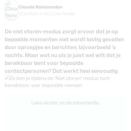
Claudia Rahanmetan
Smartwatches
12 juli 2022, 14:16
2 min leestijd
Oordopjes
De niet storen-modus zorgt ervoor dat je op
bepaalde momenten niet wordt lastig gevallen
Tablets
door oproepjes en berichten, bijvoorbeeld ’s
Community
nachts. Maar wat nu als je juist wel wilt dat je
bereikbaar bent voor bepaalde
contactpersonen? Dat werkt heel eenvoudig.
Login
Over ons
Lees verder na de advertentie.