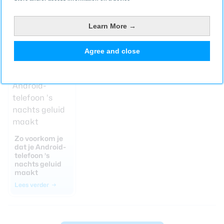
Deze howto’s, tips, en achtergrondartikelen zijn voor
zowel beginners als gevorderden interessant! Je
Learn More →
vindt
hier op Androidworld
het complete overzicht
van alle AW Basics.
Agree and close
Zo voorkom je
dat je Android-
telefoon ’s
nachts geluid
maakt
Lees verder