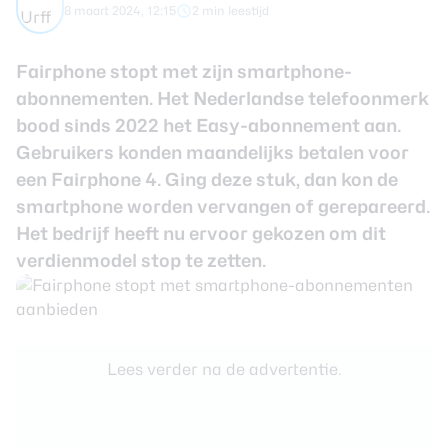
8 maart 2024, 12:15
2 min leestijd
Smartwatches
Fairphone stopt met zijn smartphone-
Oordopjes
abonnementen. Het Nederlandse telefoonmerk
bood sinds 2022 het Easy-abonnement aan.
Tablets
Gebruikers konden maandelijks betalen voor
een Fairphone 4. Ging deze stuk, dan kon de
Community
smartphone
worden vervangen of gerepareerd.
Het bedrijf heeft nu ervoor gekozen om dit
Login
verdienmodel stop te zetten.
Over ons
Lees verder na de advertentie.