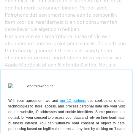
abonnees. Dit had een manier kunnen zijn om deze
aan het merk te kunnen binden. Verder zegt
Fairphone dat een smartphone een te persoonlijk
item voor de meerderheid is en dat consumenten
deze liever als eigendom hebben.
Het idee van een smartphone huren of via een
abonnement nemen is niet per se uniek. Zo biedt een
Duits bedrijf genaamd Grover ook smartphone-
abonnementen aan, naast abonnementen voor een
Apple MacBook of een Nintendo Switch. Net als
Fairphone zegt het bedrijf de gadgets te verhuren
om bewustwording en duurzaamheid te stimuleren.
Zou jij een smartphone via een
abonnement willen gebruiken of
betaal je liever direct de prijs voor
With your agreement, we and
our 12 partners
use cookies or similar
technologies to store, access, and process personal data like your visit
een volledige gadget? Laat het
on this website, IP addresses and cookie identifiers. Some partners do
ons weten in de reacties!
not ask for your consent to process your data and rely on their legitimate
business interest. You can withdraw your consent or object to data
processing based on legitimate interest at any time by clicking on “Learn