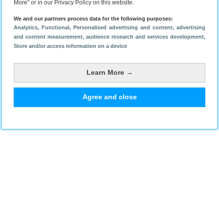
Dit is hoe de
More” or in our Privacy Policy on this website.
Google Play
Store gaat
We and our partners process data for the following purposes:
veranderen
Analytics
, Functional
, Personalised advertising and content, advertising
voor de nieuwe
and content measurement, audience research and services development
,
EU-regels
Store and/or access information on a device
Lees verder
Learn More →
Agree and close
Plaats een reactie